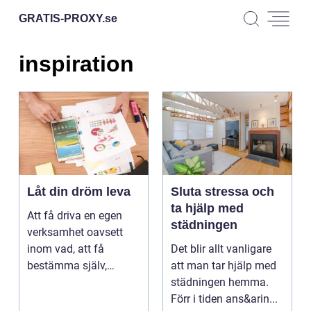
GRATIS-PROXY.
se
inspiration
Låt din dröm leva
Sluta stressa och
ta hjälp med
Att få driva en egen
städningen
verksamhet oavsett
inom vad, att få
Det blir allt vanligare
bestämma själv,
att man tar hjälp med
oms&a...
städningen hemma.
Förr i tiden ans&arin...