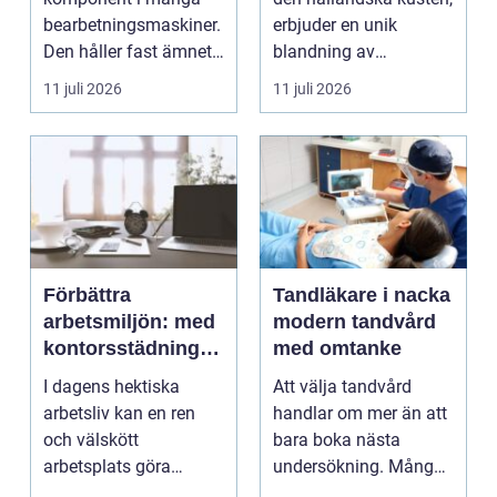
bearbetningsmaskiner.
erbjuder en unik
Den håller fast ämnet
blandning av
eller verktyget...
naturskö...
11 juli 2026
11 juli 2026
Förbättra
Tandläkare i nacka
arbetsmiljön: med
modern tandvård
kontorsstädning i
med omtanke
Stockholm
I dagens hektiska
Att välja tandvård
arbetsliv kan en ren
handlar om mer än att
och välskött
bara boka nästa
arbetsplats göra
undersökning. Många
underverk fö...
vill ha en tandläkare