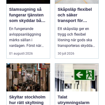
Slamsugning så
Skåpsläp flexibel
fungerar tjänsten
och säker
som skyddar både
transport för
hus och miljö
företag och
En fungerande
Ett skåpsläp ger en
privatpersoner
avloppsanläggning
trygg och flexibel
märks sällan i
lösning när gods ska
vardagen. Först när
transporteras skyddat
brunnar svämmar över,
mot väder, insyn o...
01 augusti 2026
30 juli 2026
avlopp börj...
Skyltar stockholm
Talat
hur rätt skyltning
utrymningslarm