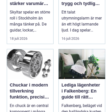
stärker varumärket
trygg och tydlig
i stadsmiljön
vägledning vid kris
Skyltar spelar en större
Ett talat
roll i Stockholm än
utrymningslarm är mer
många tänker på. De
än ett högt larmande
guidar, lockar,
ljud. I dag spelar
inspirerar och skap...
tydliga
18 juli 2026
16 juli 2026
röstmeddelanden en
a...
Chuckar i modern
Lediga lägenheter
tillverkning
i Falkenberg: En
funktion, precision
guide till rätt
och smarta val
bostad för dig
En chuck är en central
Falkenberg, beläget vid
komponent i många
den halländska kusten,