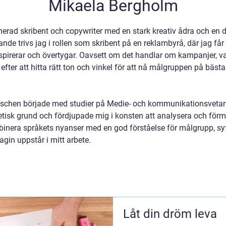
Mikaela Bergholm
erad skribent och copywriter med en stark kreativ ådra och en d
de trivs jag i rollen som skribent på en reklambyrå, där jag får
nspirerar och övertygar. Oavsett om det handlar om kampanjer, 
id efter att hitta rätt ton och vinkel för att nå målgruppen på bästa
chen började med studier på Medie- och kommunikationsveta
oretisk grund och fördjupade mig i konsten att analysera och förm
ombinera språkets nyanser med en god förståelse för målgrupp, syf
agin uppstår i mitt arbete.
Låt din dröm leva