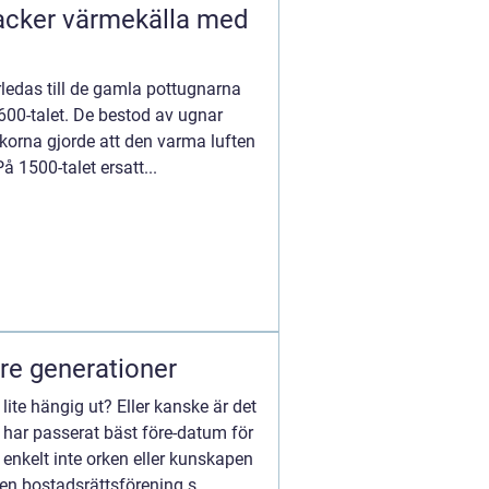
acker värmekälla med
ledas till de gamla pottugnarna
600-talet. De bestod av ugnar
korna gjorde att den varma luften
å 1500-talet ersatt...
tre generationer
lite hängig ut? Eller kanske är det
 har passerat bäst före-datum för
enkelt inte orken eller kunskapen
ni en bostadsrättsförening s...