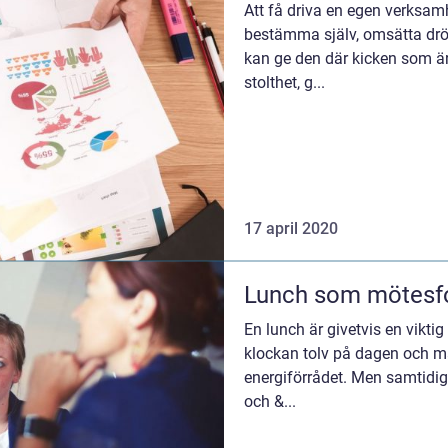
Att få driva en egen verksam
bestämma själv, omsätta drömm
kan ge den där kicken som är
stolthet, g...
17 april 2020
Lunch som mötesf
En lunch är givetvis en vikti
klockan tolv på dagen och m
energiförrådet. Men samtidigt 
och &...