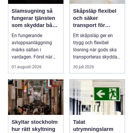
Slamsugning så
Skåpsläp flexibel
fungerar tjänsten
och säker
som skyddar både
transport för
hus och miljö
företag och
En fungerande
Ett skåpsläp ger en
privatpersoner
avloppsanläggning
trygg och flexibel
märks sällan i
lösning när gods ska
vardagen. Först när
transporteras skyddat
brunnar svämmar över,
mot väder, insyn o...
01 augusti 2026
30 juli 2026
avlopp börj...
Skyltar stockholm
Talat
hur rätt skyltning
utrymningslarm