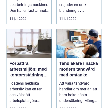
bearbetningsmaskiner.
erbjuder en unik
Den håller fast ämnet
blandning av
eller verktyget...
naturskö...
11 juli 2026
11 juli 2026
Förbättra
Tandläkare i nacka
arbetsmiljön: med
modern tandvård
kontorsstädning i
med omtanke
Stockholm
I dagens hektiska
Att välja tandvård
arbetsliv kan en ren
handlar om mer än att
och välskött
bara boka nästa
arbetsplats göra
undersökning. Många
underverk fö...
vill ha en tandläkare