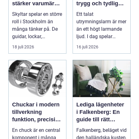
stärker varumärket
trygg och tydlig
i stadsmiljön
vägledning vid kris
Skyltar spelar en större
Ett talat
roll i Stockholm än
utrymningslarm är mer
många tänker på. De
än ett högt larmande
guidar, lockar,
ljud. I dag spelar
inspirerar och skap...
tydliga
18 juli 2026
16 juli 2026
röstmeddelanden en
a...
Chuckar i modern
Lediga lägenheter
tillverkning
i Falkenberg: En
funktion, precision
guide till rätt
och smarta val
bostad för dig
En chuck är en central
Falkenberg, beläget vid
komponent i många
den halländska kusten,