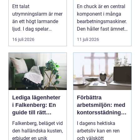
vägledning vid kris
och smarta val
Ett talat
En chuck är en central
utrymningslarm är mer
komponent i många
än ett högt larmande
bearbetningsmaskiner.
ljud. I dag spelar
Den håller fast ämnet
tydliga
eller verktyget...
16 juli 2026
11 juli 2026
röstmeddelanden en
a...
Lediga lägenheter
Förbättra
i Falkenberg: En
arbetsmiljön: med
guide till rätt
kontorsstädning i
bostad för dig
Stockholm
Falkenberg, beläget vid
I dagens hektiska
den halländska kusten,
arbetsliv kan en ren
erbjuder en unik
och välskött