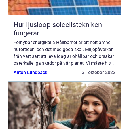
Hur ljusloop-solcellstekniken
fungerar
Förnybar energikälla Hållbarhet är ett hett ämne
nuförtiden, och det med goda skäl. Miljöpåverkan
från vårt sätt att leva idag är ohållbar och orsakar
oåterkalleliga skador på vår planet. Vi måste hitta
sätt att minska vårt beroende av fossila bränsl...
Anton Lundbäck
31 oktober 2022