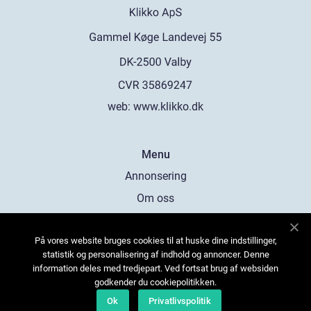
web:
www.klikko.dk
Menu
Annonsering
Om oss
Cookies
På vores website bruges cookies til at huske dine indstillinger,
Kontakta oss
statistik og personalisering af indhold og annoncer. Denne
Sitemap
information deles med tredjepart. Ved fortsat brug af websiden
godkender du cookiepolitikken.
Ok
Privatlivspolitik