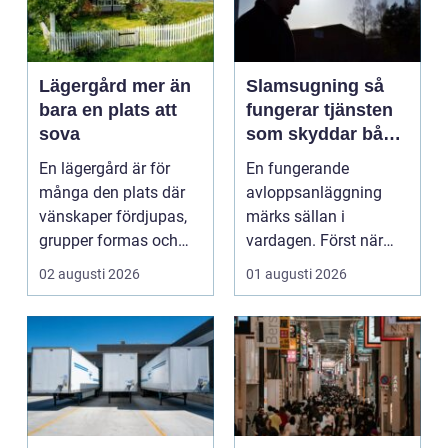
Lägergård mer än
Slamsugning så
bara en plats att
fungerar tjänsten
sova
som skyddar både
hus och miljö
En lägergård är för
En fungerande
många den plats där
avloppsanläggning
vänskaper fördjupas,
märks sällan i
grupper formas och
vardagen. Först när
viktiga samtal får t...
brunnar svämmar över,
02 augusti 2026
01 augusti 2026
avlopp börj...