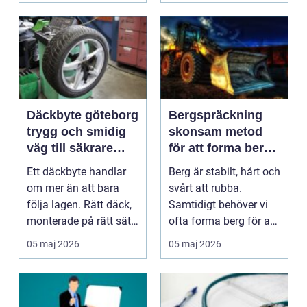
Däckbyte göteborg
Bergspräckning
trygg och smidig
skonsam metod
väg till säkrare
för att forma berg
körning
och sten
Ett däckbyte handlar
Berg är stabilt, hårt och
om mer än att bara
svårt att rubba.
följa lagen. Rätt däck,
Samtidigt behöver vi
monterade på rätt sätt
ofta forma berg för att
och vid rätt ...
kunna bygga ...
05 maj 2026
05 maj 2026