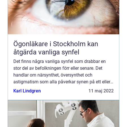
Ögonläkare i Stockholm kan
åtgärda vanliga synfel
Det finns några vanliga synfel som drabbar en
stor del av befolkningen förr eller senare. Det
handlar om närsynthet, översynthet och
astigmatism som alla påverkar synen på ett eller
annat sätt och gör att man behöver bära glasögon
Karl Lindgren
11 maj 2022
eller linser vid vi...