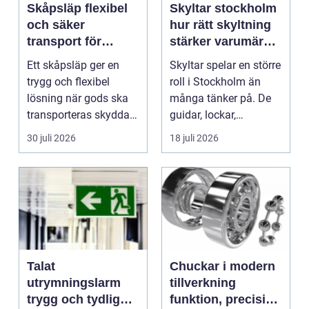
Skåpsläp flexibel
Skyltar stockholm
och säker
hur rätt skyltning
transport för
stärker varumärket
företag och
i stadsmiljön
Ett skåpsläp ger en
Skyltar spelar en större
privatpersoner
trygg och flexibel
roll i Stockholm än
lösning när gods ska
många tänker på. De
transporteras skyddat
guidar, lockar,
mot väder, insyn o...
inspirerar och skap...
30 juli 2026
18 juli 2026
Talat
Chuckar i modern
utrymningslarm
tillverkning
trygg och tydlig
funktion, precision