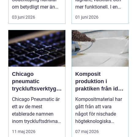
om betydligt mer än
mer funktionell. I en
att byta ut s...
storstad som
03 juni 2026
01 juni 2026
Stockho...
Chicago
Komposit
pneumatic
produktion i
tryckluftsverktyg
praktiken från idé
för krävande
till färdig detalj
Chicago Pneumatic är
Kompositmaterial har
industri
ett av de mest
gått från att vara
etablerade namnen
något för nischade
inom tryckluftsdrivna
högteknologiska
verktyg för industri,
branscher till att bli
11 maj 2026
07 maj 2026
ve...
en...