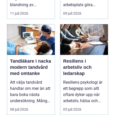
blandning av
arbetsplats göra
naturskö...
underverk fö...
11 juli 2026
09 juli 2026
Tandläkare i nacka
Resiliens i
modern tandvård
arbetsliv och
med omtanke
ledarskap
Att välja tandvård
Resiliens psykologi är
handlar om mer än att
ett begrepp som allt
bara boka nästa
oftare dyker upp när
undersökning. Många
arbetsliv, hälsa och...
vill ha en tandläkare
08 juli 2026
05 juli 2026
s...