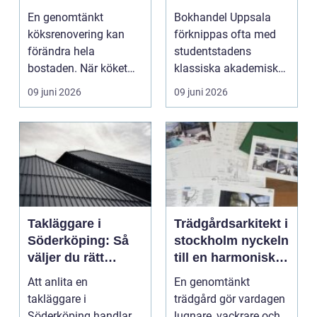
från idé till färdigt
möts
En genomtänkt
Bokhandel Uppsala
kök
köksrenovering kan
förknippas ofta med
förändra hela
studentstadens
bostaden. När köket
klassiska akademiska
fungerar bättre, blir
boklådor, men m...
09 juni 2026
09 juni 2026
vardagen en...
Takläggare i
Trädgårdsarkitekt i
Söderköping: Så
stockholm nyckeln
väljer du rätt
till en harmonisk
plåttak och rätt
utemiljö
Att anlita en
En genomtänkt
hantverkare
takläggare i
trädgård gör vardagen
Söderköping handlar
lugnare, vackrare och