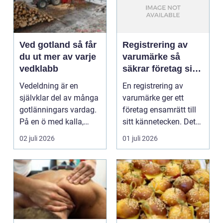
Ved gotland så får
Registrering av
du ut mer av varje
varumärke så
vedklabb
säkrar företag sin
identitet på
Vedeldning är en
En registrering av
marknaden
självklar del av många
varumärke ger ett
gotlänningars vardag.
företag ensamrätt till
På en ö med kalla,
sitt kännetecken. Det
blåsiga vintrar och...
kan handla om ett ...
02 juli 2026
01 juli 2026