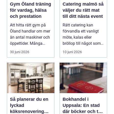
Gym Öland träning
Catering malmö så
för vardag, hälsa
väljer du rätt mat
och prestation
till ditt nästa event
Att hitta rätt gym på
Rätt catering kan
Öland handlar om mer
förvandla ett vanligt
än antal maskiner och
möte, kalas eller
öppettider. Många
bröllop till något som
söker en plats dä...
gästerna pratar om ...
30 juni 2026
10 juni 2026
Så planerar du en
Bokhandel i
lyckad
Uppsala: En stad
köksrenovering
där böcker och tro