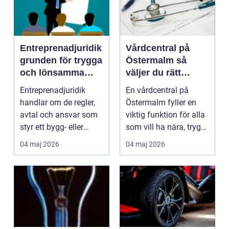
Entreprenadjuridik
Vårdcentral på
grunden för trygga
Östermalm så
och lönsamma
väljer du rätt
byggprojekt
husläkare i city
Entreprenadjuridik
En vårdcentral på
handlar om de regler,
Östermalm fyller en
avtal och ansvar som
viktig funktion för alla
styr ett bygg- eller
som vill ha nära, trygg
anläggningsprojek...
och lättillgä...
04 maj 2026
04 maj 2026