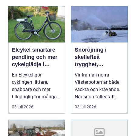
Elcykel smartare
Snöröjning i
pendling och mer
skellefteå
cykelglädje i
trygghet,
vardagen
framkomlighet och
En Elcykel gör
Vintrarna i norra
ansvar under
cyklingen lättare,
Västerbotten är både
långa vintrar
snabbare och mer
vackra och krävande.
tillgänglig för många
När snön faller tätt,
människor. Den
ibland i flera dyg...
03 juli 2026
03 juli 2026
kombinerar k...