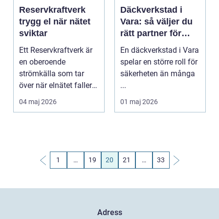
Reservkraftverk
Däckverkstad i
trygg el när nätet
Vara: så väljer du
sviktar
rätt partner för
säkra mil
Ett Reservkraftverk är
En däckverkstad i Vara
en oberoende
spelar en större roll för
strömkälla som tar
säkerheten än många
över när elnätet faller
...
bort. I praktiken han...
04 maj 2026
01 maj 2026
1
…
19
20
21
…
33
Adress