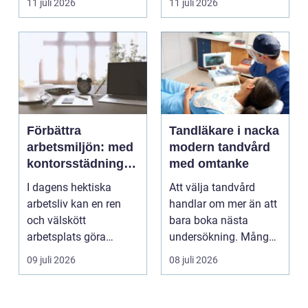
11 juli 2026
11 juli 2026
Förbättra
Tandläkare i nacka
arbetsmiljön: med
modern tandvård
kontorsstädning i
med omtanke
Stockholm
I dagens hektiska
Att välja tandvård
arbetsliv kan en ren
handlar om mer än att
och välskött
bara boka nästa
arbetsplats göra
undersökning. Många
underverk fö...
vill ha en tandläkare
09 juli 2026
08 juli 2026
s...