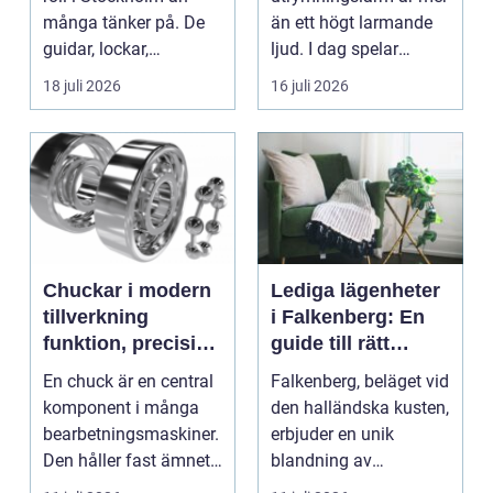
många tänker på. De
än ett högt larmande
guidar, lockar,
ljud. I dag spelar
inspirerar och skap...
tydliga
18 juli 2026
16 juli 2026
röstmeddelanden en
a...
Chuckar i modern
Lediga lägenheter
tillverkning
i Falkenberg: En
funktion, precision
guide till rätt
och smarta val
bostad för dig
En chuck är en central
Falkenberg, beläget vid
komponent i många
den halländska kusten,
bearbetningsmaskiner.
erbjuder en unik
Den håller fast ämnet
blandning av
eller verktyget...
naturskö...