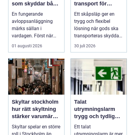
som skyddar både
transport för
hus och miljö
företag och
En fungerande
Ett skåpsläp ger en
privatpersoner
avloppsanläggning
trygg och flexibel
märks sällan i
lösning när gods ska
vardagen. Först när
transporteras skyddat
brunnar svämmar över,
mot väder, insyn o...
01 augusti 2026
30 juli 2026
avlopp börj...
Skyltar stockholm
Talat
hur rätt skyltning
utrymningslarm
stärker varumärket
trygg och tydlig
i stadsmiljön
vägledning vid kris
Skyltar spelar en större
Ett talat
roll i Stockholm än
utrymningslarm är mer