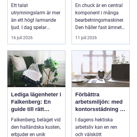
vägledning vid kris
och smarta val
Ett talat
En chuck är en central
utrymningslarm är mer
komponent i många
än ett högt larmande
bearbetningsmaskiner.
ljud. I dag spelar
Den håller fast ämnet
tydliga
eller verktyget...
16 juli 2026
11 juli 2026
röstmeddelanden en
a...
Lediga lägenheter i
Förbättra
Falkenberg: En
arbetsmiljön: med
guide till rätt
kontorsstädning i
bostad för dig
Stockholm
Falkenberg, beläget vid
I dagens hektiska
den halländska kusten,
arbetsliv kan en ren
erbjuder en unik
och välskött