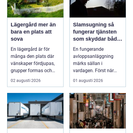
Lägergård mer än
Slamsugning så
bara en plats att
fungerar tjänsten
sova
som skyddar både
hus och miljö
En lägergård är för
En fungerande
många den plats där
avloppsanläggning
vänskaper fördjupas,
märks sällan i
grupper formas och
vardagen. Först när
viktiga samtal får t...
brunnar svämmar över,
02 augusti 2026
01 augusti 2026
avlopp börj...