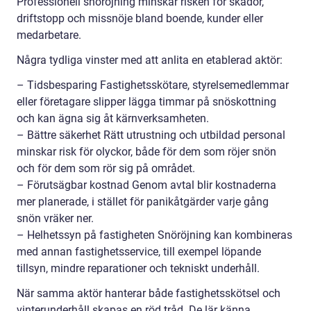
Professionell snöröjning minskar risken för skador,
driftstopp och missnöje bland boende, kunder eller
medarbetare.
Några tydliga vinster med att anlita en etablerad aktör:
– Tidsbesparing Fastighetsskötare, styrelsemedlemmar
eller företagare slipper lägga timmar på snöskottning
och kan ägna sig åt kärnverksamheten.
– Bättre säkerhet Rätt utrustning och utbildad personal
minskar risk för olyckor, både för dem som röjer snön
och för dem som rör sig på området.
– Förutsägbar kostnad Genom avtal blir kostnaderna
mer planerade, i stället för panikåtgärder varje gång
snön vräker ner.
– Helhetssyn på fastigheten Snöröjning kan kombineras
med annan fastighetsservice, till exempel löpande
tillsyn, mindre reparationer och tekniskt underhåll.
När samma aktör hanterar både fastighetsskötsel och
vinterunderhåll skapas en röd tråd. De lär känna