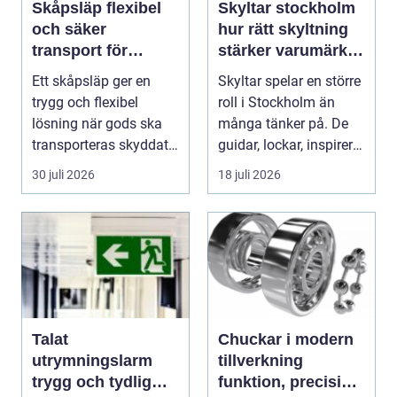
Skåpsläp flexibel
Skyltar stockholm
och säker
hur rätt skyltning
transport för
stärker varumärket
företag och
i stadsmiljön
Ett skåpsläp ger en
Skyltar spelar en större
privatpersoner
trygg och flexibel
roll i Stockholm än
lösning när gods ska
många tänker på. De
transporteras skyddat
guidar, lockar, inspirerar
mot väder, insyn o...
och skap...
30 juli 2026
18 juli 2026
Talat
Chuckar i modern
utrymningslarm
tillverkning
trygg och tydlig
funktion, precision