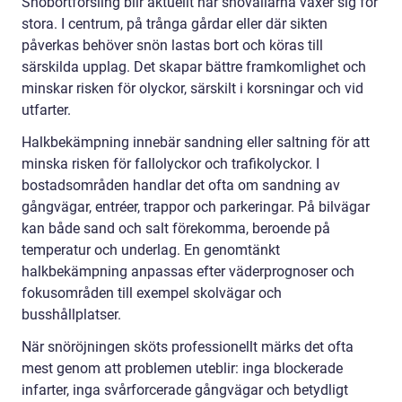
Snöbortforsling blir aktuellt när snövallarna växer sig för
stora. I centrum, på trånga gårdar eller där sikten
påverkas behöver snön lastas bort och köras till
särskilda upplag. Det skapar bättre framkomlighet och
minskar risken för olyckor, särskilt i korsningar och vid
utfarter.
Halkbekämpning innebär sandning eller saltning för att
minska risken för fallolyckor och trafikolyckor. I
bostadsområden handlar det ofta om sandning av
gångvägar, entréer, trappor och parkeringar. På bilvägar
kan både sand och salt förekomma, beroende på
temperatur och underlag. En genomtänkt
halkbekämpning anpassas efter väderprognoser och
fokusområden till exempel skolvägar och
busshållplatser.
När snöröjningen sköts professionellt märks det ofta
mest genom att problemen uteblir: inga blockerade
infarter, inga svårforcerade gångvägar och betydligt