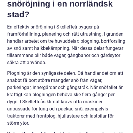
snöröjning i en norrländsk
stad?
En effektiv snöröjning i Skellefteå bygger på
framförhållning, planering och rätt utrustning. I grunden
handlar arbetet om tre huvuddelar: plogning, bortforsling
av snö samt halkbekämpning. När dessa delar fungerar
tillsammans blir både vägar, gångbanor och gårdsytor
säkra att använda.
Plogning är den synligaste delen. Då handlar det om att
snabbt få bort större mängder snö från vägar,
parkeringar, innergårdar och gångstråk. När snöfallet är
kraftigt kan plogningen behöva ske flera gånger per
dygn. I Skellefteås klimat krävs ofta maskiner
anpassade för tung och packad snö, exempelvis
traktorer med frontplog, hjullastare och lastbilar för
större ytor.