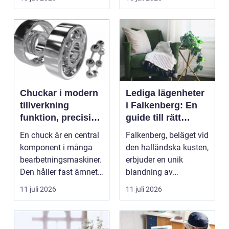
röstmeddelanden en
a...
Chuckar i modern
Lediga lägenheter
tillverkning
i Falkenberg: En
funktion, precision
guide till rätt
och smarta val
bostad för dig
En chuck är en central
Falkenberg, beläget vid
komponent i många
den halländska kusten,
bearbetningsmaskiner.
erbjuder en unik
Den håller fast ämnet
blandning av
eller verktyget...
naturskö...
11 juli 2026
11 juli 2026