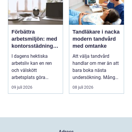
Förbättra
Tandläkare i nacka
arbetsmiljön: med
modern tandvård
kontorsstädning i
med omtanke
Stockholm
I dagens hektiska
Att välja tandvård
arbetsliv kan en ren
handlar om mer än att
och välskött
bara boka nästa
arbetsplats göra
undersökning. Många
underverk fö...
vill ha en tandläkare
09 juli 2026
08 juli 2026
s...
Adress