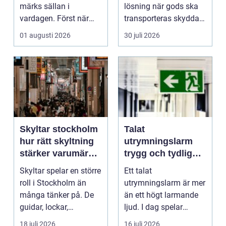
märks sällan i
lösning när gods ska
vardagen. Först när
transporteras skyddat
brunnar svämmar över,
mot väder, insyn o...
01 augusti 2026
30 juli 2026
avlopp börj...
Skyltar stockholm
Talat
hur rätt skyltning
utrymningslarm
stärker varumärket
trygg och tydlig
i stadsmiljön
vägledning vid kris
Skyltar spelar en större
Ett talat
roll i Stockholm än
utrymningslarm är mer
många tänker på. De
än ett högt larmande
guidar, lockar,
ljud. I dag spelar
inspirerar och skap...
tydliga
18 juli 2026
16 juli 2026