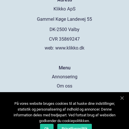
web:
www.klikko.dk
Menu
Annonsering
Om oss
Cookies
På vores website bruges cookies til at huske dine indstillinger,
Kontakta oss
statistik og personalisering af indhold og annoncer. Denne
Sitemap
information deles med tredjepart. Ved fortsat brug af websiden
godkender du cookiepolitikken.
Ok
Privatlivspolitik