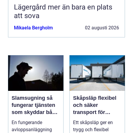
Lägergård mer än bara en plats
att sova
Mikaela Bergholm
02 augusti 2026
Slamsugning så
Skåpsläp flexibel
fungerar tjänsten
och säker
som skyddar både
transport för
hus och miljö
företag och
En fungerande
Ett skåpsläp ger en
privatpersoner
avloppsanläggning
trygg och flexibel