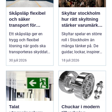
Skåpsläp flexibel
Skyltar stockholm
och säker
hur rätt skyltning
transport för
stärker varumärket
företag och
i stadsmiljön
Ett skåpsläp ger en
Skyltar spelar en större
privatpersoner
trygg och flexibel
roll i Stockholm än
lösning när gods ska
många tänker på. De
transporteras skyddat
guidar, lockar, inspirerar
mot väder, insyn o...
och skap...
30 juli 2026
18 juli 2026
Talat
Chuckar i modern