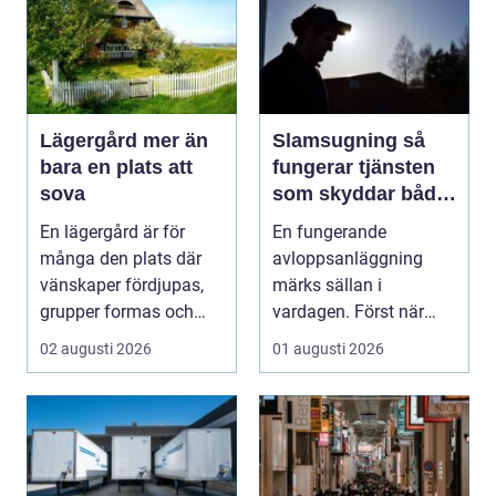
Lägergård mer än
Slamsugning så
bara en plats att
fungerar tjänsten
sova
som skyddar både
hus och miljö
En lägergård är för
En fungerande
många den plats där
avloppsanläggning
vänskaper fördjupas,
märks sällan i
grupper formas och
vardagen. Först när
viktiga samtal får t...
brunnar svämmar över,
02 augusti 2026
01 augusti 2026
avlopp börj...