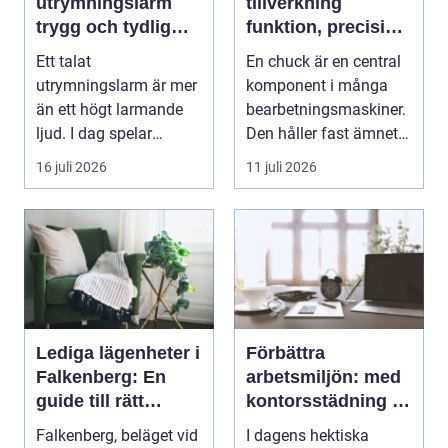
utrymningslarm
tillverkning
trygg och tydlig
funktion, precision
vägledning vid kris
och smarta val
Ett talat
En chuck är en central
utrymningslarm är mer
komponent i många
än ett högt larmande
bearbetningsmaskiner.
ljud. I dag spelar
Den håller fast ämnet
tydliga
eller verktyget...
16 juli 2026
11 juli 2026
röstmeddelanden en
a...
Lediga lägenheter i
Förbättra
Falkenberg: En
arbetsmiljön: med
guide till rätt
kontorsstädning i
bostad för dig
Stockholm
Falkenberg, beläget vid
I dagens hektiska