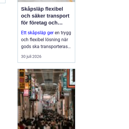
Skåpsläp flexibel
och säker transport
för företag och
privatpersoner
Ett skåpsläp ger
en trygg
och flexibel lösning när
gods ska transporteras
skyddat mot väder, insyn
30 juli 2026
och stöld. Tack vare de
täckta väggarna och den
låsbara konstruktionen
fungerar det som ett
rulland...