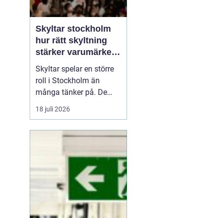
Skyltar stockholm
hur rätt skyltning
stärker varumärket i
stadsmiljön
Skyltar spelar en större
roll i Stockholm än
många tänker på. De
guidar, lockar, inspirerar
18 juli 2026
och skapar trygghet. I en
stad där konkurrensen
om uppmärksamheten
är hård måste varje skylt
arbeta smart. För företag
handlar det om att synas
på rätt sätt, ...