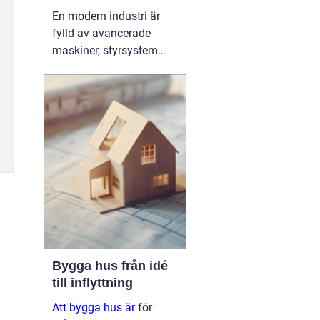
effektiv produktion
En modern industri är
fylld av avancerade
maskiner, styrsystem
och hög belastning på
elnätet. För att allt ska
fungera tryggt, effektivt
och utan oväntade stopp
behövs en specialist
som förstår både
elteknik och
produktionens krav. Här
03 augusti 2026
Bygga hus från idé
till inflyttning
Att bygga hus är
för