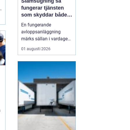
Slamsugning så
fungerar tjänsten
g
som skyddar både
hus och miljö
En fungerande
avloppsanläggning
märks sällan i vardagen.
Först när brunnar
01 augusti 2026
svämmar över, avlopp
börjar lukta eller vatten
inte rinner undan blir
problemen tydliga. En av
de viktigaste åtgärderna
för att undvika sådana
situationer är
slamsugning en t...
a