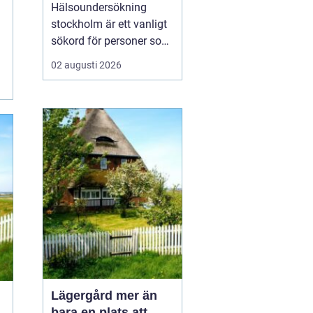
din hälsa
Hälsoundersökning
stockholm är ett vanligt
sökord för personer som
vill få en tydlig bild av
02 augusti 2026
sitt hälsoläge, upptäcka
tidiga riskfaktorer och få
medicinsk vägledning.
Många har en aktiv
vardag, ett krävande
jobb och begränsat med
tid, men vill ändå h...
Lägergård mer än
bara en plats att