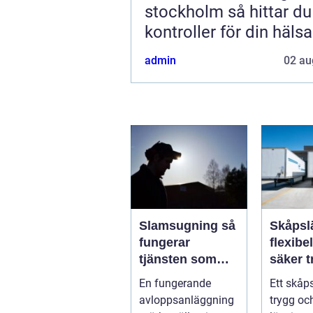
stockholm så hittar du rätt
kontroller för din hälsa
admin
02 au
Slamsugning så
Skåpsl
fungerar
flexibe
tjänsten som
säker t
skyddar både
för för
En fungerande
Ett skåp
hus och miljö
privat
avloppsanläggning
trygg och