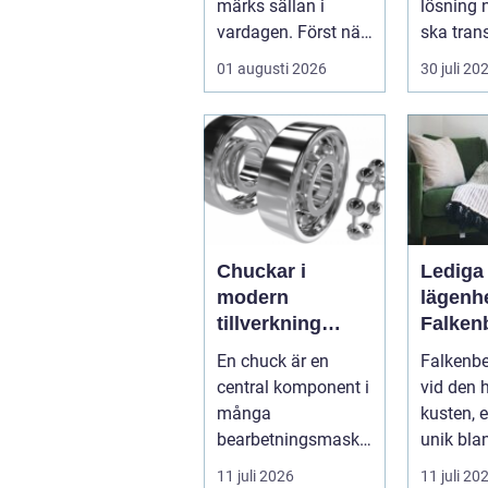
märks sällan i
lösning 
vardagen. Först när
ska tran
brunnar svämmar
skyddat 
01 augusti 2026
30 juli 20
över, avlopp börj...
insyn o..
Chuckar i
Lediga
modern
lägenhe
tillverkning
Falken
funktion,
guide ti
En chuck är en
Falkenbe
precision och
bostad 
central komponent i
vid den 
smarta val
många
kusten, 
bearbetningsmaski
unik bla
ner. Den håller fast
naturskö.
11 juli 2026
11 juli 20