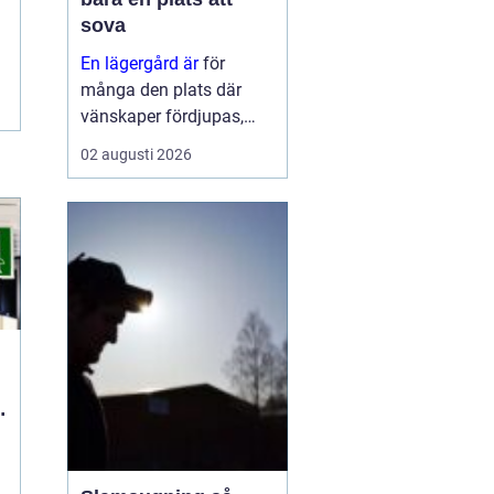
sova
En lägergård är
för
många den plats där
vänskaper fördjupas,
grupper formas och
02 augusti 2026
viktiga samtal får tid och
utrymme. Oavsett om
syftet är
konfirmationsläger,
föreningshelg, skolresa
eller konferens med
övernattning, ...