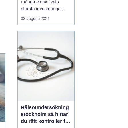
många en av livets
största investeringar,
både känslomässigt och
03 augusti 2026
ekonomiskt. Drömmen
om ett eget hem växer
ofta fram under lång tid,
men vägen från första
skiss till inflyttn...
Hälsoundersökning
stockholm så hittar
du rätt kontroller för