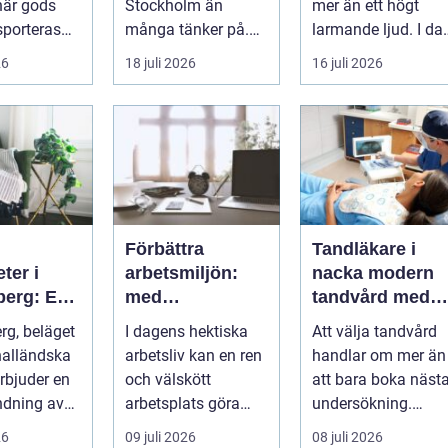
när gods
Stockholm än
mer än ett högt
sporteras
många tänker på.
larmande ljud. I da
mot väder,
De guidar, lockar,
spelar tydliga
26
18 juli 2026
16 juli 2026
.
inspirerar och
röstmeddelanden
skap...
en a...
Förbättra
Tandläkare i
ter i
arbetsmiljön:
nacka modern
berg: En
med
tandvård med
ll rätt
kontorsstädning
omtanke
rg, beläget
I dagens hektiska
Att välja tandvård
för dig
i Stockholm
halländska
arbetsliv kan en ren
handlar om mer än
erbjuder en
och välskött
att bara boka näst
ndning av
arbetsplats göra
undersökning.
..
underverk fö...
Många vill ha en
26
09 juli 2026
08 juli 2026