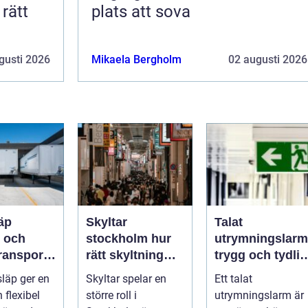
plats att sova
gusti 2026
Mikaela Bergholm
02 augusti 2026
äp
Skyltar
Talat
l och
stockholm hur
utrymningslarm
ransport
rätt skyltning
trygg och tydlig
etag och
stärker
vägledning vid
släp ger en
Skyltar spelar en
Ett talat
personer
varumärket i
kris
 flexibel
större roll i
utrymningslarm är
stadsmiljön