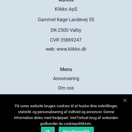
web:
www.klikko.dk
Menu
Annonsering
Om oss
Cookies
På vores website bruges cookies til at huske dine indstillinger,
Kontakta oss
statistik og personalisering af indhold og annoncer. Denne
Sitemap
information deles med tredjepart. Ved fortsat brug af websiden
godkender du cookiepolitikken.
Ok
Privatlivspolitik