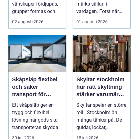
vänskaper fördjupas,
märks sällan i
grupper formas och
vardagen. Först när
viktiga samtal får t...
brunnar svämmar över,
02 augusti 2026
01 augusti 2026
avlopp börj...
Skåpsläp flexibel
Skyltar stockholm
och säker
hur rätt skyltning
transport för
stärker varumärket
företag och
i stadsmiljön
Ett skåpsläp ger en
Skyltar spelar en större
privatpersoner
trygg och flexibel
roll i Stockholm än
lösning när gods ska
många tänker på. De
transporteras skyddat
guidar, lockar,
mot väder, insyn o...
inspirerar och skap...
30 juli 2026
18 juli 2026