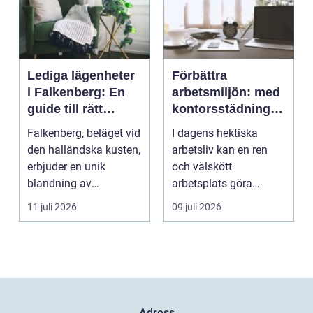
Lediga lägenheter
Förbättra
i Falkenberg: En
arbetsmiljön: med
guide till rätt
kontorsstädning i
bostad för dig
Stockholm
Falkenberg, beläget vid
I dagens hektiska
den halländska kusten,
arbetsliv kan en ren
erbjuder en unik
och välskött
blandning av
arbetsplats göra
naturskö...
underverk fö...
11 juli 2026
09 juli 2026
Adress