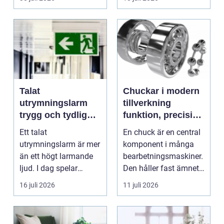
Talat
Chuckar i modern
utrymningslarm
tillverkning
trygg och tydlig
funktion, precision
vägledning vid kris
och smarta val
Ett talat
En chuck är en central
utrymningslarm är mer
komponent i många
än ett högt larmande
bearbetningsmaskiner.
ljud. I dag spelar
Den håller fast ämnet
tydliga
eller verktyget...
16 juli 2026
11 juli 2026
röstmeddelanden en
a...