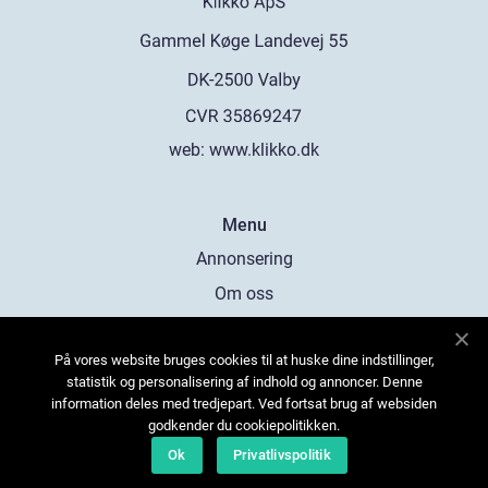
web:
www.klikko.dk
Menu
Annonsering
Om oss
Cookies
På vores website bruges cookies til at huske dine indstillinger,
Kontakta oss
statistik og personalisering af indhold og annoncer. Denne
Sitemap
information deles med tredjepart. Ved fortsat brug af websiden
godkender du cookiepolitikken.
Ok
Privatlivspolitik