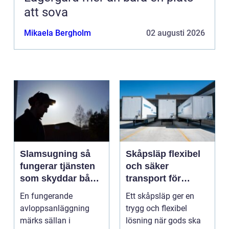
att sova
Mikaela Bergholm
02 augusti 2026
Slamsugning så
Skåpsläp flexibel
fungerar tjänsten
och säker
som skyddar både
transport för
hus och miljö
företag och
En fungerande
Ett skåpsläp ger en
privatpersoner
avloppsanläggning
trygg och flexibel
märks sällan i
lösning när gods ska