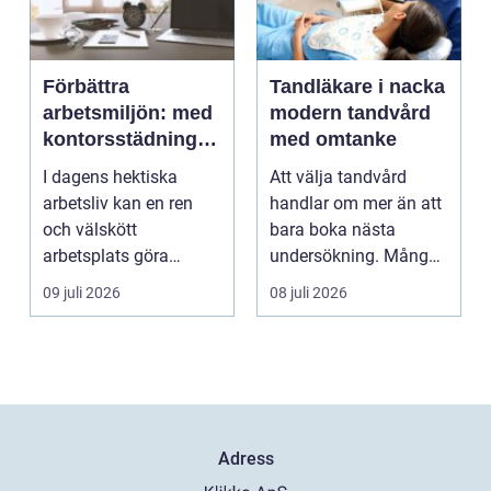
Förbättra
Tandläkare i nacka
arbetsmiljön: med
modern tandvård
kontorsstädning i
med omtanke
Stockholm
I dagens hektiska
Att välja tandvård
arbetsliv kan en ren
handlar om mer än att
och välskött
bara boka nästa
arbetsplats göra
undersökning. Många
underverk fö...
vill ha en tandläkare
09 juli 2026
08 juli 2026
s...
Adress