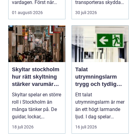
vardagen. Först när
transporteras skyddat
brunnar svämmar över,
mot väder, insyn o...
01 augusti 2026
30 juli 2026
avlopp börj...
Skyltar stockholm
Talat
hur rätt skyltning
utrymningslarm
stärker varumärket
trygg och tydlig
i stadsmiljön
vägledning vid kris
Skyltar spelar en större
Ett talat
roll i Stockholm än
utrymningslarm är mer
många tänker på. De
än ett högt larmande
guidar, lockar,
ljud. I dag spelar
inspirerar och skap...
tydliga
18 juli 2026
16 juli 2026
röstmeddelanden en