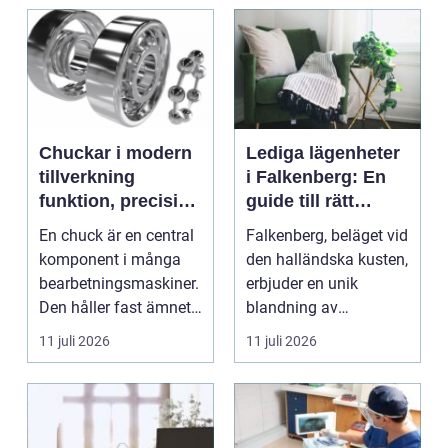
a...
Chuckar i modern
Lediga lägenheter
tillverkning
i Falkenberg: En
funktion, precision
guide till rätt
och smarta val
bostad för dig
En chuck är en central
Falkenberg, beläget vid
komponent i många
den halländska kusten,
bearbetningsmaskiner.
erbjuder en unik
Den håller fast ämnet
blandning av
eller verktyget...
naturskö...
11 juli 2026
11 juli 2026