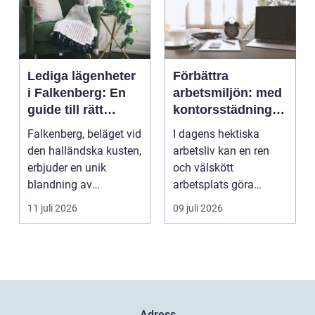
Lediga lägenheter
Förbättra
i Falkenberg: En
arbetsmiljön: med
guide till rätt
kontorsstädning i
bostad för dig
Stockholm
Falkenberg, beläget vid
I dagens hektiska
den halländska kusten,
arbetsliv kan en ren
erbjuder en unik
och välskött
blandning av
arbetsplats göra
naturskö...
underverk fö...
11 juli 2026
09 juli 2026
Adress