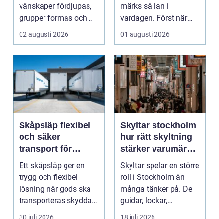
vänskaper fördjupas,
märks sällan i
grupper formas och
vardagen. Först när
viktiga samtal får t...
brunnar svämmar över,
02 augusti 2026
01 augusti 2026
avlopp börj...
Skåpsläp flexibel
Skyltar stockholm
och säker
hur rätt skyltning
transport för
stärker varumärket
företag och
i stadsmiljön
Ett skåpsläp ger en
Skyltar spelar en större
privatpersoner
trygg och flexibel
roll i Stockholm än
lösning när gods ska
många tänker på. De
transporteras skyddat
guidar, lockar,
mot väder, insyn o...
inspirerar och skap...
30 juli 2026
18 juli 2026