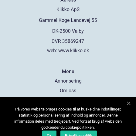
web:
www.klikko.dk
Menu
Annonsering
Om oss
Cookies
På vores website bruges cookies til at huske dine indstillinger,
Kontakta oss
statistik og personalisering af indhold og annoncer. Denne
Sitemap
information deles med tredjepart. Ved fortsat brug af websiden
godkender du cookiepolitikken.
Ok
Privatlivspolitik