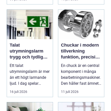
Talat
Chuckar i modern
utrymningslarm
tillverkning
trygg och tydlig
funktion, precision
vägledning vid kris
och smarta val
Ett talat
En chuck är en central
utrymningslarm är mer
komponent i många
än ett högt larmande
bearbetningsmaskiner.
ljud. I dag spelar
Den håller fast ämnet
tydliga
eller verktyget...
16 juli 2026
11 juli 2026
röstmeddelanden en
a...