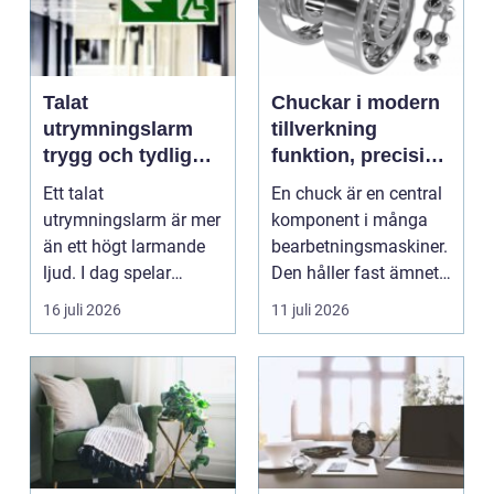
Talat
Chuckar i modern
utrymningslarm
tillverkning
trygg och tydlig
funktion, precision
vägledning vid kris
och smarta val
Ett talat
En chuck är en central
utrymningslarm är mer
komponent i många
än ett högt larmande
bearbetningsmaskiner.
ljud. I dag spelar
Den håller fast ämnet
tydliga
eller verktyget...
16 juli 2026
11 juli 2026
röstmeddelanden en
a...