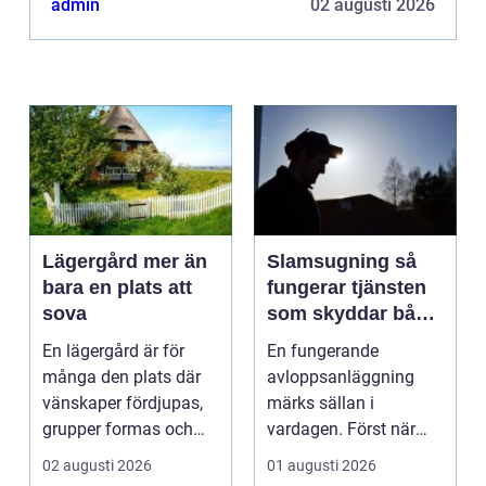
admin
02 augusti 2026
Lägergård mer än
Slamsugning så
bara en plats att
fungerar tjänsten
sova
som skyddar både
hus och miljö
En lägergård är för
En fungerande
många den plats där
avloppsanläggning
vänskaper fördjupas,
märks sällan i
grupper formas och
vardagen. Först när
viktiga samtal får t...
brunnar svämmar över,
02 augusti 2026
01 augusti 2026
avlopp börj...