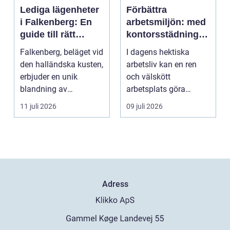
Lediga lägenheter
Förbättra
i Falkenberg: En
arbetsmiljön: med
guide till rätt
kontorsstädning i
bostad för dig
Stockholm
Falkenberg, beläget vid
I dagens hektiska
den halländska kusten,
arbetsliv kan en ren
erbjuder en unik
och välskött
blandning av
arbetsplats göra
naturskö...
underverk fö...
11 juli 2026
09 juli 2026
Adress