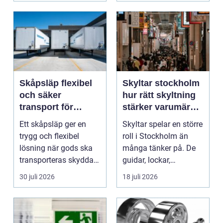
Skåpsläp flexibel
Skyltar stockholm
och säker
hur rätt skyltning
transport för
stärker varumärket
företag och
i stadsmiljön
Ett skåpsläp ger en
Skyltar spelar en större
privatpersoner
trygg och flexibel
roll i Stockholm än
lösning när gods ska
många tänker på. De
transporteras skyddat
guidar, lockar,
mot väder, insyn o...
inspirerar och skap...
30 juli 2026
18 juli 2026