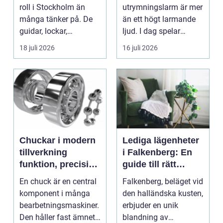
roll i Stockholm än
utrymningslarm är mer
många tänker på. De
än ett högt larmande
guidar, lockar,
ljud. I dag spelar
inspirerar och skap...
tydliga
18 juli 2026
16 juli 2026
röstmeddelanden en
a...
Chuckar i modern
Lediga lägenheter
tillverkning
i Falkenberg: En
funktion, precision
guide till rätt
och smarta val
bostad för dig
En chuck är en central
Falkenberg, beläget vid
komponent i många
den halländska kusten,
bearbetningsmaskiner.
erbjuder en unik
Den håller fast ämnet
blandning av