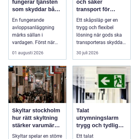
fungerar tjänsten
och säker
som skyddar både
transport för
hus och miljö
företag och
En fungerande
Ett skåpsläp ger en
privatpersoner
avloppsanläggning
trygg och flexibel
märks sällan i
lösning när gods ska
vardagen. Först när
transporteras skyddat
brunnar svämmar över,
mot väder, insyn o...
01 augusti 2026
30 juli 2026
avlopp börj...
Skyltar stockholm
Talat
hur rätt skyltning
utrymningslarm
stärker varumärket
trygg och tydlig
i stadsmiljön
vägledning vid kris
Skyltar spelar en större
Ett talat