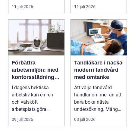
eller verktyget...
naturskö...
11 juli 2026
11 juli 2026
Förbättra
Tandläkare i nacka
arbetsmiljön: med
modern tandvård
kontorsstädning i
med omtanke
Stockholm
I dagens hektiska
Att välja tandvård
arbetsliv kan en ren
handlar om mer än att
och välskött
bara boka nästa
arbetsplats göra
undersökning. Många
underverk fö...
vill ha en tandläkare
09 juli 2026
08 juli 2026
s...