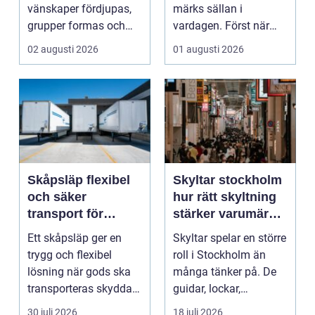
vänskaper fördjupas,
märks sällan i
grupper formas och
vardagen. Först när
viktiga samtal får t...
brunnar svämmar över,
02 augusti 2026
01 augusti 2026
avlopp börj...
Skåpsläp flexibel
Skyltar stockholm
och säker
hur rätt skyltning
transport för
stärker varumärket
företag och
i stadsmiljön
Ett skåpsläp ger en
Skyltar spelar en större
privatpersoner
trygg och flexibel
roll i Stockholm än
lösning när gods ska
många tänker på. De
transporteras skyddat
guidar, lockar,
mot väder, insyn o...
inspirerar och skap...
30 juli 2026
18 juli 2026