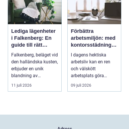
Lediga lägenheter
Förbättra
i Falkenberg: En
arbetsmiljön: med
guide till rätt
kontorsstädning i
bostad för dig
Stockholm
Falkenberg, beläget vid
I dagens hektiska
den halländska kusten,
arbetsliv kan en ren
erbjuder en unik
och välskött
blandning av
arbetsplats göra
naturskö...
underverk fö...
11 juli 2026
09 juli 2026
Adress