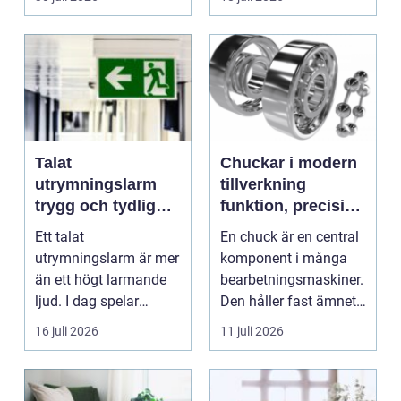
Talat
Chuckar i modern
utrymningslarm
tillverkning
trygg och tydlig
funktion, precision
vägledning vid kris
och smarta val
Ett talat
En chuck är en central
utrymningslarm är mer
komponent i många
än ett högt larmande
bearbetningsmaskiner.
ljud. I dag spelar
Den håller fast ämnet
tydliga
eller verktyget...
16 juli 2026
11 juli 2026
röstmeddelanden en
a...