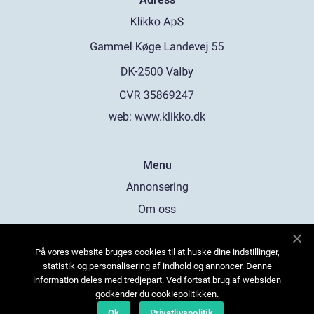
web:
www.klikko.dk
Menu
Annonsering
Om oss
Cookies
På vores website bruges cookies til at huske dine indstillinger,
Kontakta oss
statistik og personalisering af indhold og annoncer. Denne
Sitemap
information deles med tredjepart. Ved fortsat brug af websiden
godkender du cookiepolitikken.
Ok
Privatlivspolitik