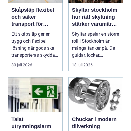
Skåpsläp flexibel
Skyltar stockholm
och säker
hur rätt skyltning
transport för
stärker varumärket
företag och
i stadsmiljön
Ett skåpsläp ger en
Skyltar spelar en större
privatpersoner
trygg och flexibel
roll i Stockholm än
lösning när gods ska
många tänker på. De
transporteras skyddat
guidar, lockar,
mot väder, insyn o...
inspirerar och skap...
30 juli 2026
18 juli 2026
Talat
Chuckar i modern
utrymningslarm
tillverkning