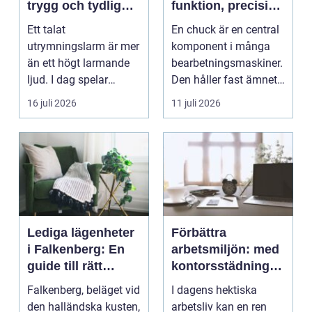
trygg och tydlig
funktion, precision
vägledning vid kris
och smarta val
Ett talat
En chuck är en central
utrymningslarm är mer
komponent i många
än ett högt larmande
bearbetningsmaskiner.
ljud. I dag spelar
Den håller fast ämnet
tydliga
eller verktyget...
16 juli 2026
11 juli 2026
röstmeddelanden en
a...
Lediga lägenheter
Förbättra
i Falkenberg: En
arbetsmiljön: med
guide till rätt
kontorsstädning i
bostad för dig
Stockholm
Falkenberg, beläget vid
I dagens hektiska
den halländska kusten,
arbetsliv kan en ren