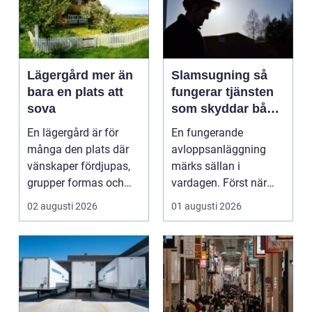
Lägergård mer än
Slamsugning så
bara en plats att
fungerar tjänsten
sova
som skyddar både
hus och miljö
En lägergård är för
En fungerande
många den plats där
avloppsanläggning
vänskaper fördjupas,
märks sällan i
grupper formas och
vardagen. Först när
viktiga samtal får t...
brunnar svämmar över,
02 augusti 2026
01 augusti 2026
avlopp börj...