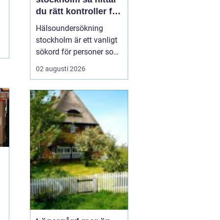
du rätt kontroller för
din hälsa
Hälsoundersökning
stockholm är ett vanligt
sökord för personer som
vill få en tydlig bild av
02 augusti 2026
sitt hälsoläge, upptäcka
tidiga riskfaktorer och få
medicinsk vägledning.
Många har en aktiv
vardag, ett krävande
jobb och begränsat med
tid, men vill ändå h...