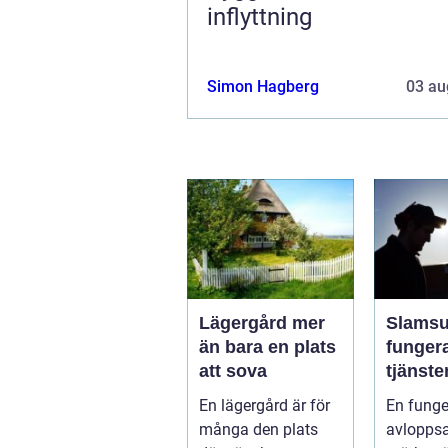
inflyttning
Simon Hagberg
03 au
Lägergård mer
Slamsug
än bara en plats
funger
att sova
tjänst
skydda
En lägergård är för
En fung
hus oc
många den plats
avlopps