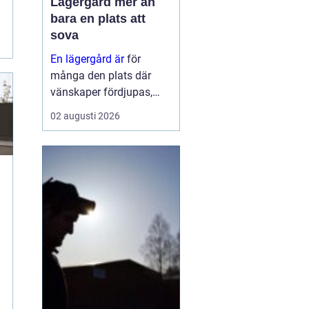
Lägergård mer än
bara en plats att
sova
En lägergård är
för
många den plats där
vänskaper fördjupas,
grupper formas och
02 augusti 2026
viktiga samtal får tid och
utrymme. Oavsett om
syftet är
konfirmationsläger,
föreningshelg, skolresa
eller konferens med
g
övernattning, ...
n