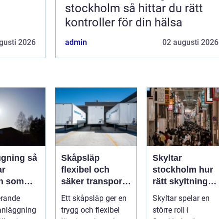
stockholm så hittar du rätt
kontroller för din hälsa
gusti 2026
admin
02 augusti 2026
ning så
Skåpsläp
Skyltar
ar
flexibel och
stockholm hur
en som
säker transport
rätt skyltning
r både
för företag och
stärker
erande
Ett skåpsläp ger en
Skyltar spelar en
h miljö
privatpersoner
varumärket i
anläggning
trygg och flexibel
större roll i
stadsmiljön