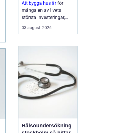
Att bygga hus är
för
många en av livets
största investeringar,
både känslomässigt och
03 augusti 2026
ekonomiskt. Drömmen
om ett eget hem växer
ofta fram under lång tid,
men vägen från första
skiss till inflyttn...
Hälsoundersökning
stockholm så hittar