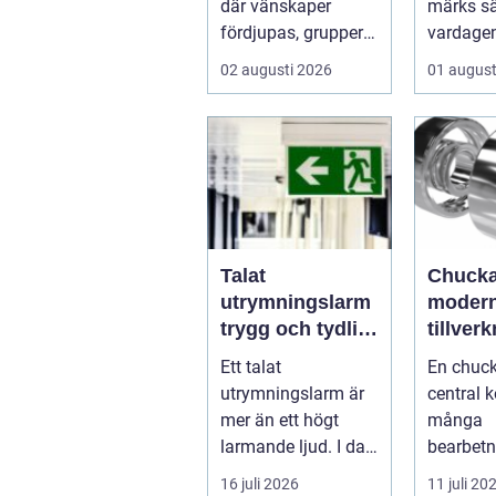
där vänskaper
märks sä
fördjupas, grupper
vardagen
formas och viktiga
brunnar
02 augusti 2026
01 august
samtal får t...
över, avl
Talat
Chucka
utrymningslarm
moder
trygg och tydlig
tillver
vägledning vid
funktio
Ett talat
En chuck
kris
precis
utrymningslarm är
central 
smarta
mer än ett högt
många
larmande ljud. I dag
bearbet
spelar tydliga
ner. Den 
16 juli 2026
11 juli 20