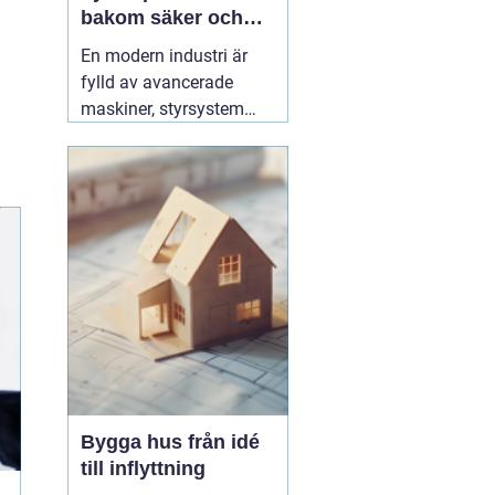
bakom säker och
effektiv produktion
En modern industri är
fylld av avancerade
maskiner, styrsystem
och hög belastning på
elnätet. För att allt ska
fungera tryggt, effektivt
och utan oväntade stopp
behövs en specialist
som förstår både
elteknik och
produktionens krav. Här
03 augusti 2026
Bygga hus från idé
till inflyttning