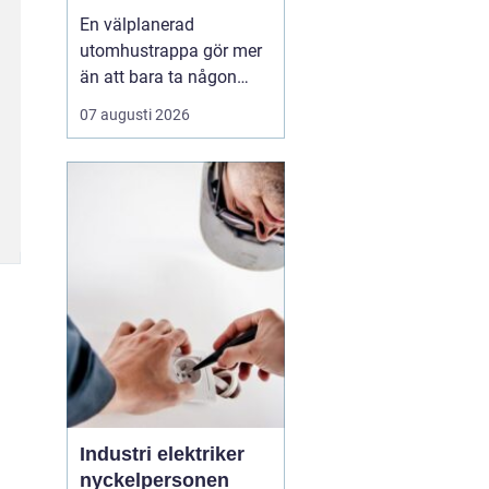
En välplanerad
utomhustrappa gör mer
än att bara ta någon
från punkt A till B. Den
07 augusti 2026
binder ihop
nivåskillnader, ramar in
entrén och påverkar hur
huset upplevs varje dag.
Samtidigt måste den
tåla regn, snö, frost och
stora
temperaturskiftningar år
efte...
Industri elektriker
nyckelpersonen