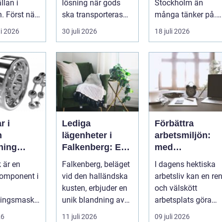
llan i
lösning när gods
Stockholm än
. Först när
ska transporteras
många tänker på.
 svämmar
skyddat mot väder,
De guidar, lockar,
i 2026
30 juli 2026
18 juli 2026
opp börj...
insyn o...
inspirerar och
skap...
r i
Lediga
Förbättra
n
lägenheter i
arbetsmiljön:
kning
Falkenberg: En
med
n,
guide till rätt
kontorsstädnin
 är en
Falkenberg, beläget
I dagens hektiska
ion och
bostad för dig
i Stockholm
komponent i
vid den halländska
arbetsliv kan en re
 val
kusten, erbjuder en
och välskött
ningsmaski
unik blandning av
arbetsplats göra
håller fast
naturskö...
underverk fö...
26
11 juli 2026
09 juli 2026