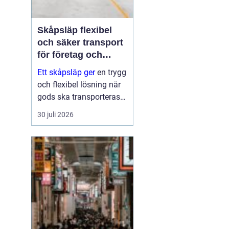
Skåpsläp flexibel
och säker transport
för företag och
privatpersoner
Ett skåpsläp ger
en trygg
och flexibel lösning när
gods ska transporteras
skyddat mot väder, insyn
30 juli 2026
och stöld. Tack vare de
täckta väggarna och den
låsbara konstruktionen
fungerar det som ett
rulland...