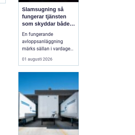
Slamsugning så
fungerar tjänsten
som skyddar både
hus och miljö
En fungerande
avloppsanläggning
märks sällan i vardagen.
Först när brunnar
01 augusti 2026
svämmar över, avlopp
börjar lukta eller vatten
inte rinner undan blir
problemen tydliga. En av
de viktigaste åtgärderna
för att undvika sådana
situationer är
slamsugning en t...