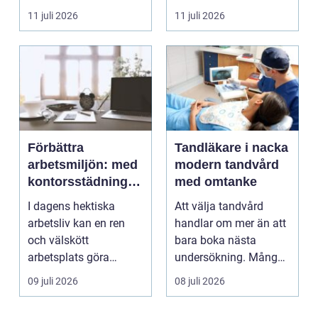
eller verktyget...
naturskö...
11 juli 2026
11 juli 2026
Förbättra
Tandläkare i nacka
arbetsmiljön: med
modern tandvård
kontorsstädning i
med omtanke
Stockholm
I dagens hektiska
Att välja tandvård
arbetsliv kan en ren
handlar om mer än att
och välskött
bara boka nästa
arbetsplats göra
undersökning. Många
underverk fö...
vill ha en tandläkare
09 juli 2026
08 juli 2026
s...