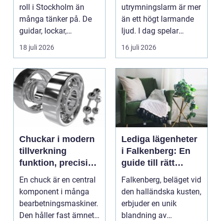
roll i Stockholm än
utrymningslarm är mer
många tänker på. De
än ett högt larmande
guidar, lockar,
ljud. I dag spelar
inspirerar och skap...
tydliga
18 juli 2026
16 juli 2026
röstmeddelanden en
a...
Chuckar i modern
Lediga lägenheter
tillverkning
i Falkenberg: En
funktion, precision
guide till rätt
och smarta val
bostad för dig
En chuck är en central
Falkenberg, beläget vid
komponent i många
den halländska kusten,
bearbetningsmaskiner.
erbjuder en unik
Den håller fast ämnet
blandning av