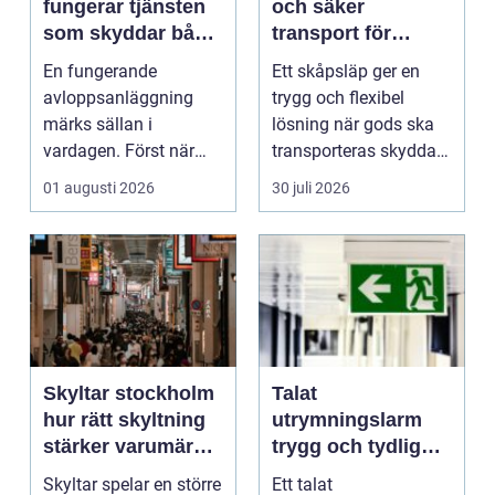
fungerar tjänsten
och säker
som skyddar både
transport för
hus och miljö
företag och
En fungerande
Ett skåpsläp ger en
privatpersoner
avloppsanläggning
trygg och flexibel
märks sällan i
lösning när gods ska
vardagen. Först när
transporteras skyddat
brunnar svämmar över,
mot väder, insyn o...
01 augusti 2026
30 juli 2026
avlopp börj...
Skyltar stockholm
Talat
hur rätt skyltning
utrymningslarm
stärker varumärket
trygg och tydlig
i stadsmiljön
vägledning vid kris
Skyltar spelar en större
Ett talat