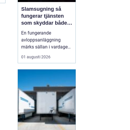
Slamsugning så
fungerar tjänsten
som skyddar både
hus och miljö
En fungerande
avloppsanläggning
märks sällan i vardagen.
Först när brunnar
01 augusti 2026
svämmar över, avlopp
börjar lukta eller vatten
inte rinner undan blir
problemen tydliga. En av
de viktigaste åtgärderna
för att undvika sådana
situationer är
slamsugning en t...