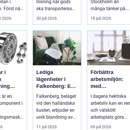
llan i
lösning när gods
Stockholm än
. Först när
ska transporteras
många tänker på.
 svämmar
skyddat mot väder,
De guidar, lockar,
i 2026
30 juli 2026
18 juli 2026
opp börj...
insyn o...
inspirerar och
skap...
r i
Lediga
Förbättra
n
lägenheter i
arbetsmiljön:
kning
Falkenberg: En
med
n,
guide till rätt
kontorsstädnin
 är en
Falkenberg, beläget
I dagens hektiska
ion och
bostad för dig
i Stockholm
komponent i
vid den halländska
arbetsliv kan en re
 val
kusten, erbjuder en
och välskött
ningsmaski
unik blandning av
arbetsplats göra
håller fast
naturskö...
underverk fö...
26
11 juli 2026
09 juli 2026