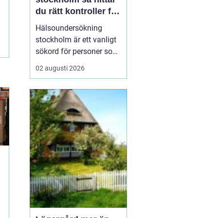
du rätt kontroller för
din hälsa
Hälsoundersökning
stockholm är ett vanligt
sökord för personer som
vill få en tydlig bild av
02 augusti 2026
sitt hälsoläge, upptäcka
tidiga riskfaktorer och få
medicinsk vägledning.
Många har en aktiv
vardag, ett krävande
jobb och begränsat med
tid, men vill ändå h...