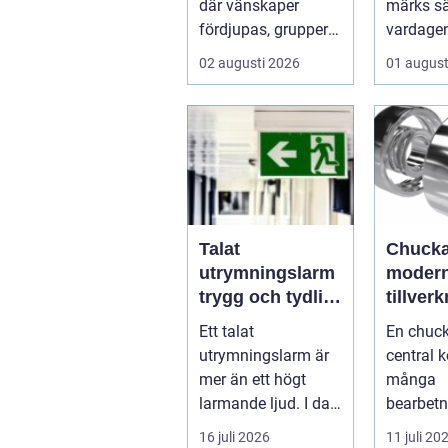
där vänskaper
märks sä
fördjupas, grupper
vardagen
formas och viktiga
brunnar
02 augusti 2026
01 august
samtal får t...
över, avl
Talat
Chucka
utrymningslarm
moder
trygg och tydlig
tillver
vägledning vid
funktio
Ett talat
En chuck
kris
precis
utrymningslarm är
central 
smarta
mer än ett högt
många
larmande ljud. I dag
bearbet
spelar tydliga
ner. Den 
16 juli 2026
11 juli 20