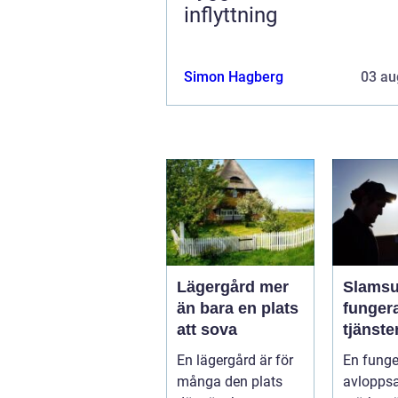
inflyttning
Simon Hagberg
03 au
Lägergård mer
Slamsug
än bara en plats
funger
att sova
tjänst
skydda
En lägergård är för
En fung
hus oc
många den plats
avlopps