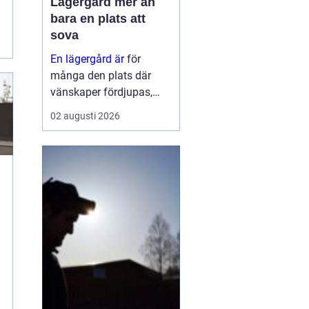
Lägergård mer än
bara en plats att
sova
En lägergård är
för
många den plats där
vänskaper fördjupas,
grupper formas och
02 augusti 2026
viktiga samtal får tid och
utrymme. Oavsett om
syftet är
konfirmationsläger,
föreningshelg, skolresa
eller konferens med
g
övernattning, ...
n