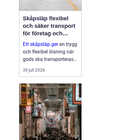
Skåpsläp flexibel
och säker transport
för företag och
privatpersoner
Ett skåpsläp ger
en trygg
och flexibel lösning när
gods ska transporteras
skyddat mot väder, insyn
30 juli 2026
och stöld. Tack vare de
täckta väggarna och den
låsbara konstruktionen
fungerar det som ett
rulland...