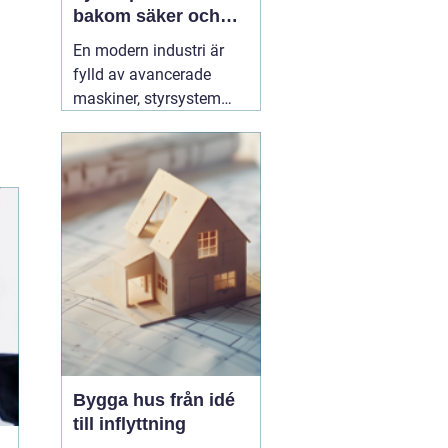
bakom säker och
effektiv produktion
En modern industri är
fylld av avancerade
maskiner, styrsystem
och hög belastning på
elnätet. För att allt ska
fungera tryggt, effektivt
och utan oväntade stopp
behövs en specialist
som förstår både
elteknik och
produktionens krav. Här
03 augusti 2026
Bygga hus från idé
till inflyttning