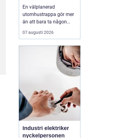
En välplanerad
utomhustrappa gör mer
än att bara ta någon
från punkt A till B. Den
07 augusti 2026
binder ihop
nivåskillnader, ramar in
entrén och påverkar hur
huset upplevs varje dag.
Samtidigt måste den
tåla regn, snö, frost och
stora
temperaturskiftningar år
efte...
Industri elektriker
nyckelpersonen