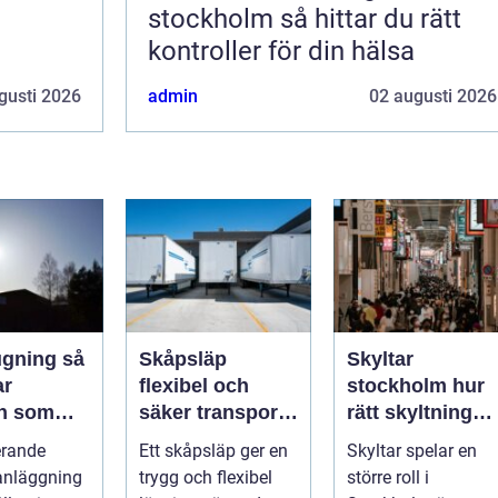
stockholm så hittar du rätt
kontroller för din hälsa
gusti 2026
admin
02 augusti 2026
ning så
Skåpsläp
Skyltar
ar
flexibel och
stockholm hur
en som
säker transport
rätt skyltning
r både
för företag och
stärker
erande
Ett skåpsläp ger en
Skyltar spelar en
h miljö
privatpersoner
varumärket i
anläggning
trygg och flexibel
större roll i
stadsmiljön