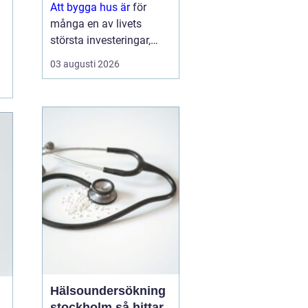
Att bygga hus är
för
många en av livets
största investeringar,
både känslomässigt och
03 augusti 2026
ekonomiskt. Drömmen
om ett eget hem växer
ofta fram under lång tid,
men vägen från första
skiss till inflyttn...
Hälsoundersökning
stockholm så hittar