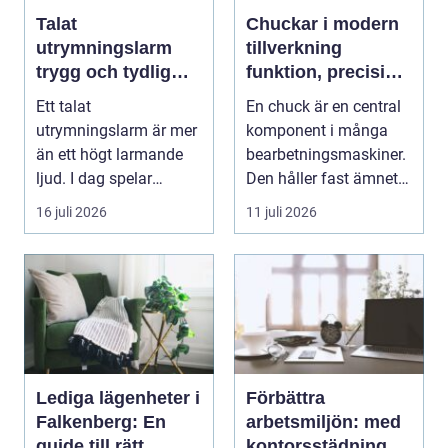
Talat
Chuckar i modern
utrymningslarm
tillverkning
trygg och tydlig
funktion, precision
vägledning vid kris
och smarta val
Ett talat
En chuck är en central
utrymningslarm är mer
komponent i många
än ett högt larmande
bearbetningsmaskiner.
ljud. I dag spelar
Den håller fast ämnet
tydliga
eller verktyget...
16 juli 2026
11 juli 2026
röstmeddelanden en
a...
Lediga lägenheter i
Förbättra
Falkenberg: En
arbetsmiljön: med
guide till rätt
kontorsstädning i