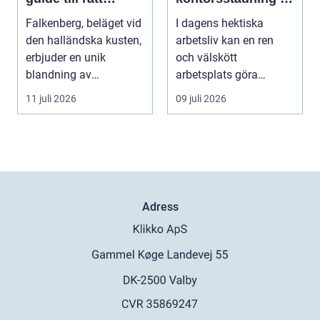
bostad för dig
Stockholm
Falkenberg, beläget vid
I dagens hektiska
den halländska kusten,
arbetsliv kan en ren
erbjuder en unik
och välskött
blandning av
arbetsplats göra
naturskö...
underverk fö...
11 juli 2026
09 juli 2026
Adress