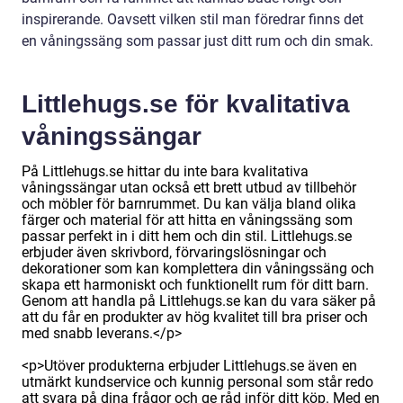
inspirerande. Oavsett vilken stil man föredrar finns det
en våningssäng som passar just ditt rum och din smak.
Littlehugs.se för kvalitativa
våningssängar
På Littlehugs.se hittar du inte bara kvalitativa
våningssängar utan också ett brett utbud av tillbehör
och möbler för barnrummet. Du kan välja bland olika
färger och material för att hitta en våningssäng som
passar perfekt in i ditt hem och din stil. Littlehugs.se
erbjuder även skrivbord, förvaringslösningar och
dekorationer som kan komplettera din våningssäng och
skapa ett harmoniskt och funktionellt rum för ditt barn.
Genom att handla på Littlehugs.se kan du vara säker på
att du får en produkter av hög kvalitet till bra priser och
med snabb leverans.</p>
<p>Utöver produkterna erbjuder Littlehugs.se även en
utmärkt kundservice och kunnig personal som står redo
att svara på dina frågor och ge råd inför ditt köp. Med en