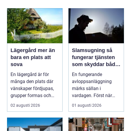
Lägergård mer än
Slamsugning så
bara en plats att
fungerar tjänsten
sova
som skyddar både
hus och miljö
En lägergård är för
En fungerande
många den plats där
avloppsanläggning
vänskaper fördjupas,
märks sällan i
grupper formas och
vardagen. Först när
viktiga samtal får t...
brunnar svämmar över,
02 augusti 2026
01 augusti 2026
avlopp börj...