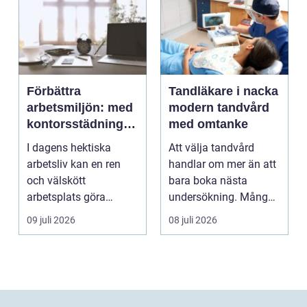
Förbättra
Tandläkare i nacka
arbetsmiljön: med
modern tandvård
kontorsstädning i
med omtanke
Stockholm
I dagens hektiska
Att välja tandvård
arbetsliv kan en ren
handlar om mer än att
och välskött
bara boka nästa
arbetsplats göra
undersökning. Många
underverk fö...
vill ha en tandläkare
09 juli 2026
08 juli 2026
s...