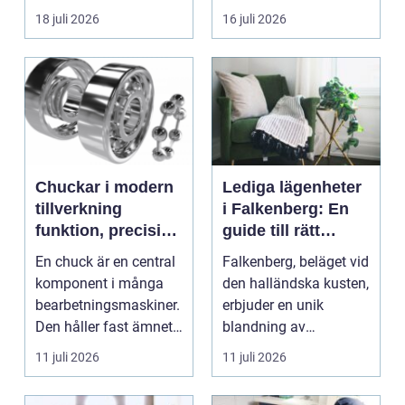
inspirerar och skap...
tydliga
18 juli 2026
16 juli 2026
röstmeddelanden en
a...
Chuckar i modern
Lediga lägenheter
tillverkning
i Falkenberg: En
funktion, precision
guide till rätt
och smarta val
bostad för dig
En chuck är en central
Falkenberg, beläget vid
komponent i många
den halländska kusten,
bearbetningsmaskiner.
erbjuder en unik
Den håller fast ämnet
blandning av
eller verktyget...
naturskö...
11 juli 2026
11 juli 2026