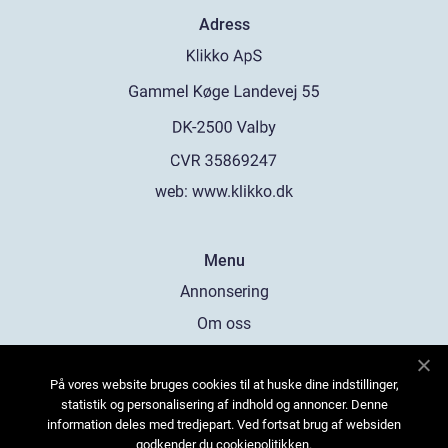
Adress
web:
www.klikko.dk
Menu
Annonsering
Om oss
Cookies
På vores website bruges cookies til at huske dine indstillinger,
Kontakta oss
statistik og personalisering af indhold og annoncer. Denne
Sitemap
information deles med tredjepart. Ved fortsat brug af websiden
godkender du cookiepolitikken.