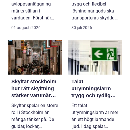
privatpersoner
avloppsanläggning
trygg och flexibel
märks sällan i
lösning när gods ska
vardagen. Först när
transporteras skyddat
brunnar svämmar över,
mot väder, insyn o...
01 augusti 2026
30 juli 2026
avlopp börj...
Skyltar stockholm
Talat
hur rätt skyltning
utrymningslarm
stärker varumärket
trygg och tydlig
i stadsmiljön
vägledning vid kris
Skyltar spelar en större
Ett talat
roll i Stockholm än
utrymningslarm är mer
många tänker på. De
än ett högt larmande
guidar, lockar,
ljud. I dag spelar