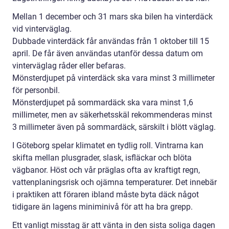
Mellan 1 december och 31 mars ska bilen ha vinterdäck
vid vinterväglag.
Dubbade vinterdäck får användas från 1 oktober till 15
april. De får även användas utanför dessa datum om
vinterväglag råder eller befaras.
Mönsterdjupet på vinterdäck ska vara minst 3 millimeter
för personbil.
Mönsterdjupet på sommardäck ska vara minst 1,6
millimeter, men av säkerhetsskäl rekommenderas minst
3 millimeter även på sommardäck, särskilt i blött väglag.
I Göteborg spelar klimatet en tydlig roll. Vintrarna kan
skifta mellan plusgrader, slask, isfläckar och blöta
vägbanor. Höst och vår präglas ofta av kraftigt regn,
vattenplaningsrisk och ojämna temperaturer. Det innebär
i praktiken att föraren ibland måste byta däck något
tidigare än lagens miniminivå för att ha bra grepp.
Ett vanligt misstag är att vänta in den sista soliga dagen