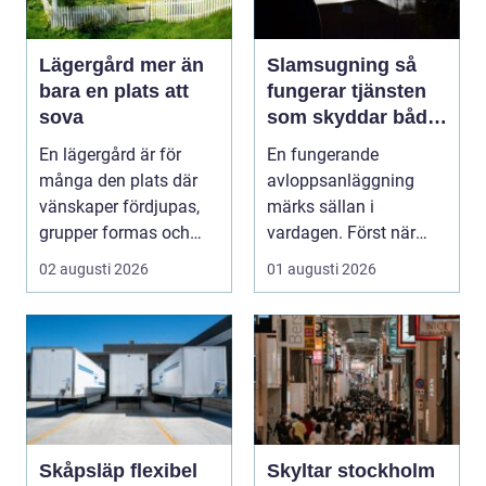
Lägergård mer än
Slamsugning så
bara en plats att
fungerar tjänsten
sova
som skyddar både
hus och miljö
En lägergård är för
En fungerande
många den plats där
avloppsanläggning
vänskaper fördjupas,
märks sällan i
grupper formas och
vardagen. Först när
viktiga samtal får t...
brunnar svämmar över,
02 augusti 2026
01 augusti 2026
avlopp börj...
Skåpsläp flexibel
Skyltar stockholm