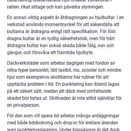
ratten, ökat slitage och kan påverka styrningen.
En annan viktig aspekt är åtdragningen av hjulbultar. I en
verkstad används momentnyckel för att säkerställa att
bultarna är åtdragna enligt rätt specifikation. För löst
dragna bultar är en tydlig säkerhetsrisk, men för hårt
åtdragna bultar kan också skada både fälg, nav och
gängor, och försvåra ett framtida hjulbyte.
Däckverkstäder som arbetar dagligen med fordon av
olika typer personbil, lätt lastbil, mc, scooter och mindre
hjul som exempelvis skottkärror har rutiner för att
upptäcka problem i tid. En punktering kan ibland lagas
på ett säkert sätt, medan ett däck med omfattande
skador bör bytas ut. Skillnaden är inte alltid självklar för
en privatperson.
För den som vill spara tid arbetar många anläggningar
med både tidsbokning och drop-in för enklare ärenden
som punkteringslagning. Under högsäsong är det dock