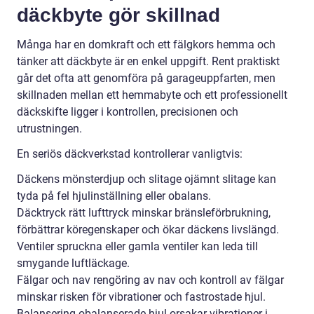
däckbyte gör skillnad
Många har en domkraft och ett fälgkors hemma och
tänker att däckbyte är en enkel uppgift. Rent praktiskt
går det ofta att genomföra på garageuppfarten, men
skillnaden mellan ett hemmabyte och ett professionellt
däckskifte ligger i kontrollen, precisionen och
utrustningen.
En seriös däckverkstad kontrollerar vanligtvis:
Däckens mönsterdjup och slitage ojämnt slitage kan
tyda på fel hjulinställning eller obalans.
Däcktryck rätt lufttryck minskar bränsleförbrukning,
förbättrar köregenskaper och ökar däckens livslängd.
Ventiler spruckna eller gamla ventiler kan leda till
smygande luftläckage.
Fälgar och nav rengöring av nav och kontroll av fälgar
minskar risken för vibrationer och fastrostade hjul.
Balansering obalanserade hjul orsakar vibrationer i