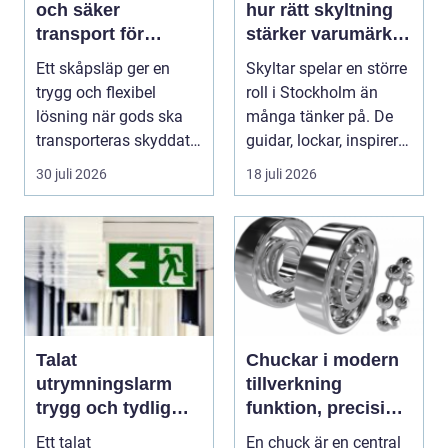
och säker
hur rätt skyltning
transport för
stärker varumärket
företag och
i stadsmiljön
Ett skåpsläp ger en
Skyltar spelar en större
privatpersoner
trygg och flexibel
roll i Stockholm än
lösning när gods ska
många tänker på. De
transporteras skyddat
guidar, lockar, inspirerar
mot väder, insyn o...
och skap...
30 juli 2026
18 juli 2026
Talat
Chuckar i modern
utrymningslarm
tillverkning
trygg och tydlig
funktion, precision
vägledning vid kris
och smarta val
Ett talat
En chuck är en central