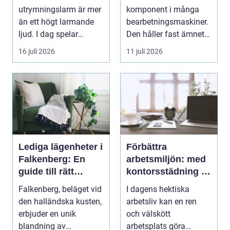
utrymningslarm är mer
komponent i många
än ett högt larmande
bearbetningsmaskiner.
ljud. I dag spelar
Den håller fast ämnet
tydliga
eller verktyget...
16 juli 2026
11 juli 2026
röstmeddelanden en
a...
Lediga lägenheter i
Förbättra
Falkenberg: En
arbetsmiljön: med
guide till rätt
kontorsstädning i
bostad för dig
Stockholm
Falkenberg, beläget vid
I dagens hektiska
den halländska kusten,
arbetsliv kan en ren
erbjuder en unik
och välskött
blandning av
arbetsplats göra