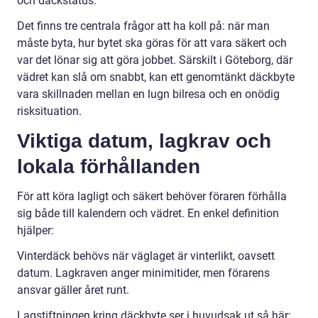
och däckstatus.
Det finns tre centrala frågor att ha koll på: när man
måste byta, hur bytet ska göras för att vara säkert och
var det lönar sig att göra jobbet. Särskilt i Göteborg, där
vädret kan slå om snabbt, kan ett genomtänkt däckbyte
vara skillnaden mellan en lugn bilresa och en onödig
risksituation.
Viktiga datum, lagkrav och
lokala förhållanden
För att köra lagligt och säkert behöver föraren förhålla
sig både till kalendern och vädret. En enkel definition
hjälper:
Vinterdäck behövs när väglaget är vinterlikt, oavsett
datum. Lagkraven anger minimitider, men förarens
ansvar gäller året runt.
Lagstiftningen kring däckbyte ser i huvudsak ut så här: