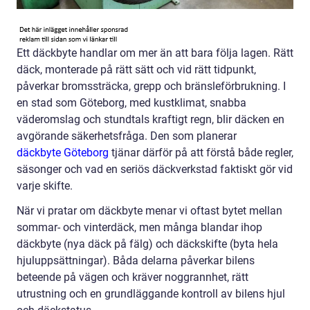
Ett däckbyte handlar om mer än att bara följa lagen. Rätt
däck, monterade på rätt sätt och vid rätt tidpunkt,
påverkar bromssträcka, grepp och bränsleförbrukning. I
en stad som Göteborg, med kustklimat, snabba
väderomslag och stundtals kraftigt regn, blir däcken en
avgörande säkerhetsfråga. Den som planerar
däckbyte Göteborg
tjänar därför på att förstå både regler,
säsonger och vad en seriös däckverkstad faktiskt gör vid
varje skifte.
När vi pratar om däckbyte menar vi oftast bytet mellan
sommar- och vinterdäck, men många blandar ihop
däckbyte (nya däck på fälg) och däckskifte (byta hela
hjuluppsättningar). Båda delarna påverkar bilens
beteende på vägen och kräver noggrannhet, rätt
utrustning och en grundläggande kontroll av bilens hjul