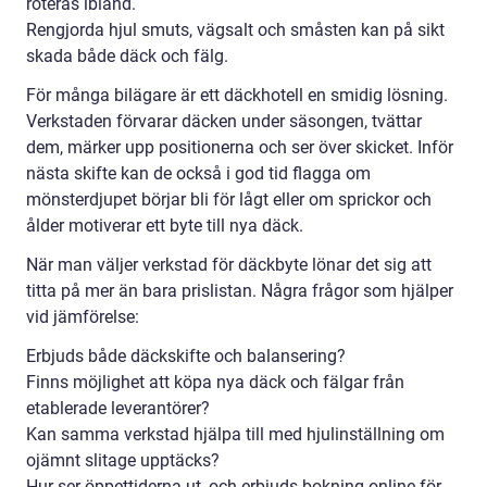
roteras ibland.
Rengjorda hjul smuts, vägsalt och småsten kan på sikt
skada både däck och fälg.
För många bilägare är ett däckhotell en smidig lösning.
Verkstaden förvarar däcken under säsongen, tvättar
dem, märker upp positionerna och ser över skicket. Inför
nästa skifte kan de också i god tid flagga om
mönsterdjupet börjar bli för lågt eller om sprickor och
ålder motiverar ett byte till nya däck.
När man väljer verkstad för däckbyte lönar det sig att
titta på mer än bara prislistan. Några frågor som hjälper
vid jämförelse:
Erbjuds både däckskifte och balansering?
Finns möjlighet att köpa nya däck och fälgar från
etablerade leverantörer?
Kan samma verkstad hjälpa till med hjulinställning om
ojämnt slitage upptäcks?
Hur ser öppettiderna ut, och erbjuds bokning online för