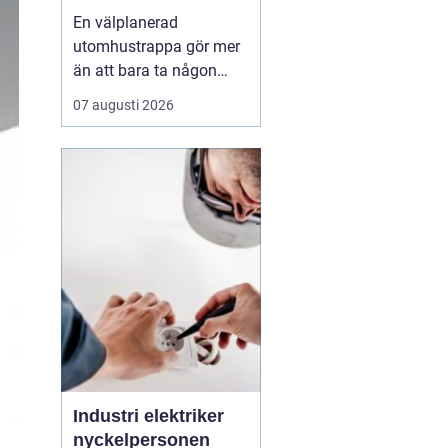
En välplanerad
utomhustrappa gör mer
än att bara ta någon
från punkt A till B. Den
07 augusti 2026
binder ihop
nivåskillnader, ramar in
entrén och påverkar hur
huset upplevs varje dag.
Samtidigt måste den
tåla regn, snö, frost och
stora
temperaturskiftningar år
efte...
Industri elektriker
nyckelpersonen