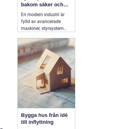
bakom säker och
effektiv produktion
En modern industri är
fylld av avancerade
maskiner, styrsystem
och hög belastning på
elnätet. För att allt ska
fungera tryggt, effektivt
och utan oväntade stopp
behövs en specialist
som förstår både
elteknik och
produktionens krav. Här
03 augusti 2026
Bygga hus från idé
till inflyttning