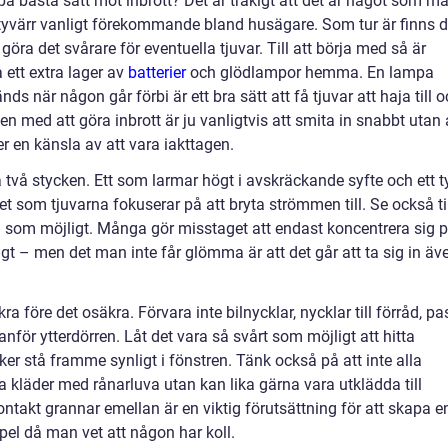
å bästa sätt mot inbrott? Det är tråkigt att det är något som m
tyvärr vanligt förekommande bland husägare. Som tur är finns d
 göra det svårare för eventuella tjuvar. Till att börja med så är
ha ett extra lager av
batterier
och glödlampor hemma. En lampa
ds när någon går förbi är ett bra sätt att få tjuvar att haja till 
sen med att göra inbrott är ju vanligtvis att smita in snabbt utan 
er en känsla av att vara iakttagen.
a två stycken. Ett som larmar högt i avskräckande syfte och ett t
et som tjuvarna fokuserar på att bryta strömmen till. Se också ti
kra som möjligt. Många gör misstaget att endast koncentrera sig 
igt – men det man inte får glömma är att det går att ta sig in äv
a före det osäkra. Förvara inte bilnycklar, nycklar till förråd, pa
nför ytterdörren. Låt det vara så svårt som möjligt att hitta
ker stå framme synligt i fönstren. Tänk också på att inte alla
a kläder med rånarluva utan kan lika gärna vara utklädda till
ontakt grannar emellan är en viktig förutsättning för att skapa e
pel då man vet att någon har koll.