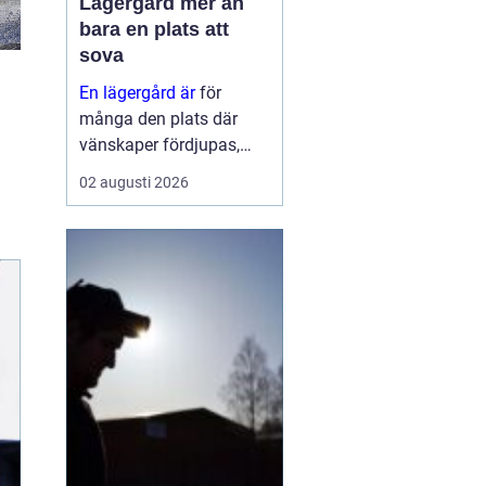
Lägergård mer än
bara en plats att
sova
En lägergård är
för
många den plats där
vänskaper fördjupas,
grupper formas och
02 augusti 2026
viktiga samtal får tid och
utrymme. Oavsett om
syftet är
konfirmationsläger,
föreningshelg, skolresa
eller konferens med
övernattning, ...