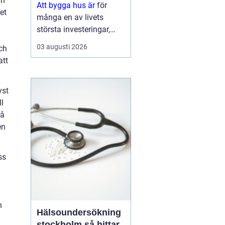
an
Att bygga hus är
för
et
många en av livets
största investeringar,
både känslomässigt och
03 augusti 2026
och
ekonomiskt. Drömmen
att
om ett eget hem växer
ofta fram under lång tid,
men vägen från första
yst
skiss till inflyttn...
ll
på
en
ss
n
Hälsoundersökning
stockholm så hittar