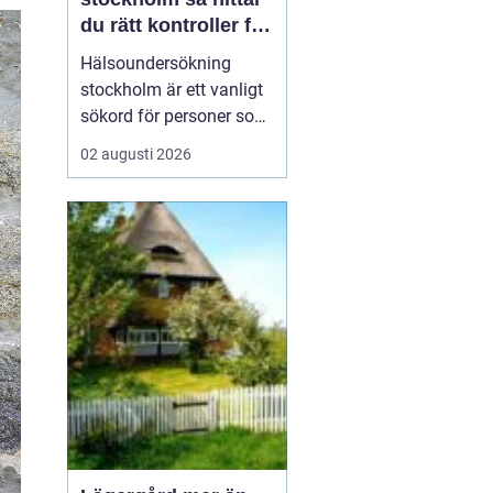
du rätt kontroller för
din hälsa
Hälsoundersökning
stockholm är ett vanligt
sökord för personer som
vill få en tydlig bild av
02 augusti 2026
sitt hälsoläge, upptäcka
tidiga riskfaktorer och få
medicinsk vägledning.
Många har en aktiv
vardag, ett krävande
jobb och begränsat med
tid, men vill ändå h...