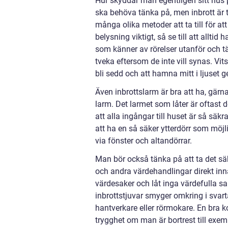
Hur skyddar man egentligen sitt hus p
ska behöva tänka på, men inbrott är 
många olika metoder att ta till för att
belysning viktigt, så se till att alltid 
som känner av rörelser utanför och tän
tveka eftersom de inte vill synas. Vit
bli sedd och att hamna mitt i ljuset g
Även inbrottslarm är bra att ha, gärn
larm. Det larmet som låter är oftast d
att alla ingångar till huset är så sä
att ha en så säker ytterdörr som möjl
via fönster och altandörrar.
Man bör också tänka på att ta det säkr
och andra värdehandlingar direkt inna
värdesaker och låt inga värdefulla sa
inbrottstjuvar smyger omkring i svart
hantverkare eller rörmokare. En bra k
trygghet om man är bortrest till exem