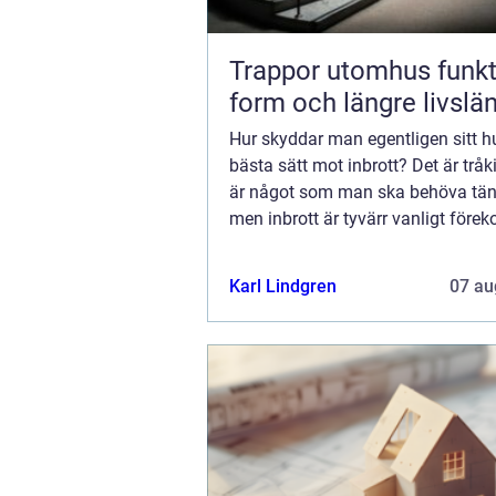
Trappor utomhus funktion,
form och längre livslä
Hur skyddar man egentligen sitt h
bästa sätt mot inbrott? Det är tråki
är något som man ska behöva tän
men inbrott är tyvärr vanligt fö
bland husä...
Karl Lindgren
07 au