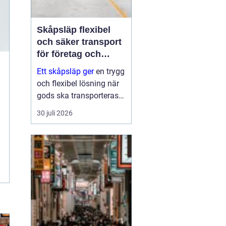
Skåpsläp flexibel
och säker transport
för företag och
privatpersoner
Ett skåpsläp ger
en trygg
och flexibel lösning när
gods ska transporteras
skyddat mot väder, insyn
30 juli 2026
och stöld. Tack vare de
täckta väggarna och den
låsbara konstruktionen
fungerar det som ett
rulland...