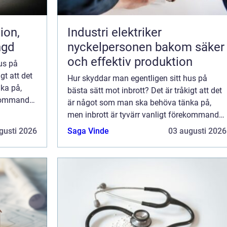
Industri elektriker
ngd
nyckelpersonen bakom säker
och effektiv produktion
us på
gt att det
Hur skyddar man egentligen sitt hus på
ka på,
bästa sätt mot inbrott? Det är tråkigt att det
rekommande
är något som man ska behöva tänka på,
men inbrott är tyvärr vanligt förekommande
bland husä...
gusti 2026
Saga Vinde
03 augusti 2026