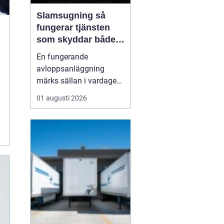
Slamsugning så
fungerar tjänsten
som skyddar både
hus och miljö
En fungerande
avloppsanläggning
märks sällan i vardagen.
Först när brunnar
01 augusti 2026
svämmar över, avlopp
börjar lukta eller vatten
inte rinner undan blir
problemen tydliga. En av
de viktigaste åtgärderna
för att undvika sådana
situationer är
slamsugning en t...