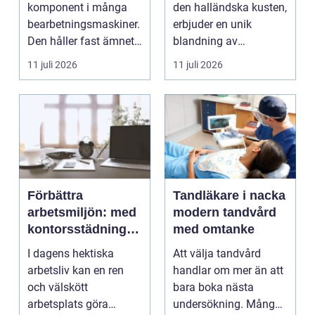
komponent i många
den halländska kusten,
bearbetningsmaskiner.
erbjuder en unik
Den håller fast ämnet
blandning av
eller verktyget...
naturskö...
11 juli 2026
11 juli 2026
Förbättra
Tandläkare i nacka
arbetsmiljön: med
modern tandvård
kontorsstädning i
med omtanke
Stockholm
I dagens hektiska
Att välja tandvård
arbetsliv kan en ren
handlar om mer än att
och välskött
bara boka nästa
arbetsplats göra
undersökning. Många