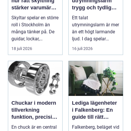
hur rätt skyltning
utrymningslarm
stärker varumärket
trygg och tydlig
i stadsmiljön
vägledning vid kris
Skyltar spelar en större
Ett talat
roll i Stockholm än
utrymningslarm är mer
många tänker på. De
än ett högt larmande
guidar, lockar,
ljud. I dag spelar
inspirerar och skap...
tydliga
18 juli 2026
16 juli 2026
röstmeddelanden en
a...
Chuckar i modern
Lediga lägenheter
tillverkning
i Falkenberg: En
funktion, precision
guide till rätt
och smarta val
bostad för dig
En chuck är en central
Falkenberg, beläget vid