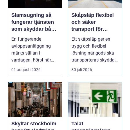
Slamsugning så
Skåpsläp flexibel
fungerar tjänsten
och säker
som skyddar både
transport för
hus och miljö
företag och
En fungerande
Ett skåpsläp ger en
privatpersoner
avloppsanläggning
trygg och flexibel
märks sällan i
lösning när gods ska
vardagen. Först när
transporteras skyddat
brunnar svämmar över,
mot väder, insyn o...
01 augusti 2026
30 juli 2026
avlopp börj...
Skyltar stockholm
Talat