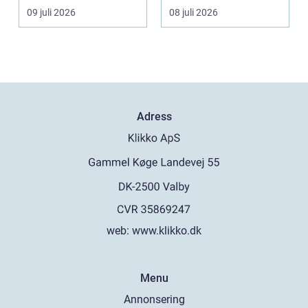
underverk fö...
vill ha en tandläkare
09 juli 2026
08 juli 2026
s...
Adress
web:
www.klikko.dk
Menu
Annonsering