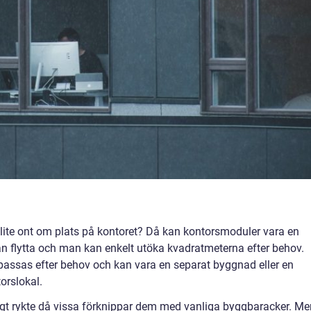
i lite ont om plats på kontoret? Då kan kontorsmoduler vara en
n flytta och man kan enkelt utöka kvadratmeterna efter behov.
assas efter behov och kan vara en separat byggnad eller en
torslokal.
ligt rykte då vissa förknippar dem med vanliga byggbaracker. Me