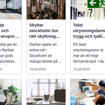
äp
Skyltar
Talat
l och
stockholm hur
utrymningslarm
ransport
rätt skyltning
trygg och tydlig
etag och
stärker
vägledning vid
släp ger en
Skyltar spelar en
Ett talat
personer
varumärket i
kris
 flexibel
större roll i
utrymningslarm är
stadsmiljön
när gods
Stockholm än
mer än ett högt
sporteras
många tänker på.
larmande ljud. I da
mot väder,
De guidar, lockar,
spelar tydliga
26
18 juli 2026
16 juli 2026
.
inspirerar och
röstmeddelanden
skap...
en a...