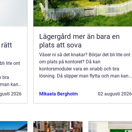
Lägergård mer än bara en
plats att sova
Växer ni så det knakar? Börjar det bli lite ont
om plats på kontoret? Då kan
li lite ont
kontorsmoduler vara en snabb och bra
lösning. Då slipper man flytta och man kan
h bra
enkelt utöka kvadratmeterna efter behov.
h man kan
Kontorsm...
 behov.
gusti 2026
Mikaela Bergholm
02 augusti 2026