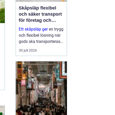
Skåpsläp flexibel
och säker transport
för företag och
privatpersoner
Ett skåpsläp ger
en trygg
och flexibel lösning när
gods ska transporteras
skyddat mot väder, insyn
30 juli 2026
och stöld. Tack vare de
täckta väggarna och den
låsbara konstruktionen
fungerar det som ett
rulland...