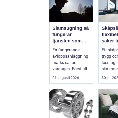
Slamsugning så
Skåpsl
fungerar
flexibe
tjänsten som
säker t
skyddar både
för för
En fungerande
Ett skåp
hus och miljö
privat
avloppsanläggning
trygg och
märks sällan i
lösning 
vardagen. Först när
ska tran
brunnar svämmar
skyddat 
01 augusti 2026
30 juli 20
över, avlopp börj...
insyn o..