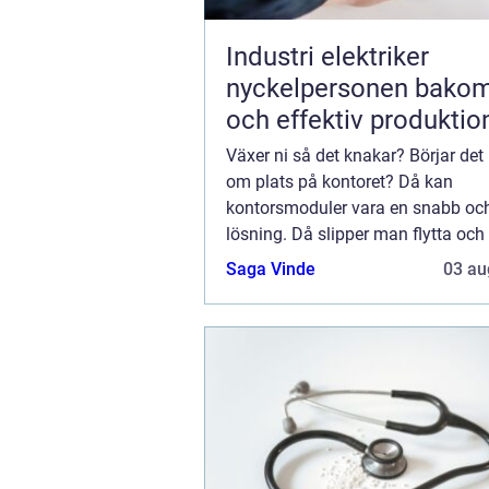
Industri elektriker
nyckelpersonen bakom
och effektiv produktio
Växer ni så det knakar? Börjar det b
om plats på kontoret? Då kan
kontorsmoduler vara en snabb oc
lösning. Då slipper man flytta oc
enkelt utöka kvadratmeterna efter
Saga Vinde
03 au
Kontorsm...