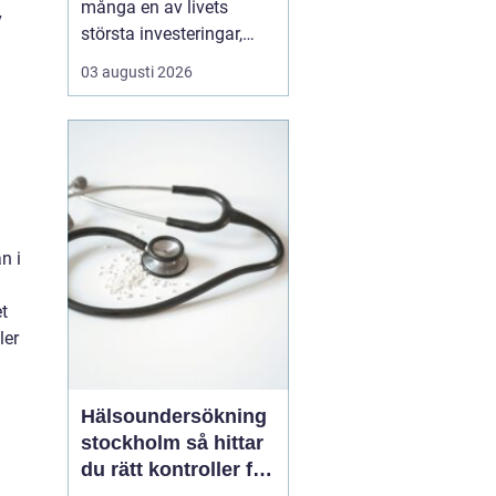
många en av livets
v
största investeringar,
både känslomässigt och
03 augusti 2026
ekonomiskt. Drömmen
om ett eget hem växer
ofta fram under lång tid,
men vägen från första
skiss till inflyttn...
n i
t
ler
Hälsoundersökning
stockholm så hittar
du rätt kontroller för