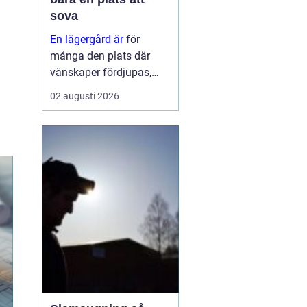
sova
En lägergård är
för
många den plats där
vänskaper fördjupas,
grupper formas och
02 augusti 2026
viktiga samtal får tid och
utrymme. Oavsett om
syftet är
konfirmationsläger,
föreningshelg, skolresa
eller konferens med
övernattning, ...