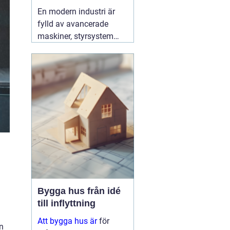
effektiv produktion
En modern industri är
fylld av avancerade
maskiner, styrsystem
och hög belastning på
elnätet. För att allt ska
fungera tryggt, effektivt
och utan oväntade stopp
behövs en specialist
som förstår både
elteknik och
produktionens krav. Här
03 augusti 2026
Bygga hus från idé
till inflyttning
Att bygga hus är
för
n