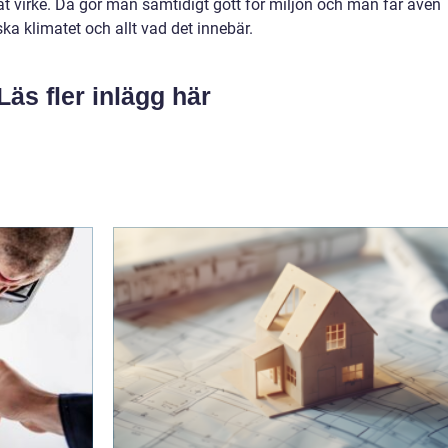
rat virke. Då gör man samtidigt gott för miljön och man får även
a klimatet och allt vad det innebär.
Läs fler inlägg här