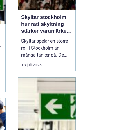
Skyltar stockholm
hur rätt skyltning
stärker varumärket i
stadsmiljön
Skyltar spelar en större
roll i Stockholm än
många tänker på. De
guidar, lockar, inspirerar
18 juli 2026
och skapar trygghet. I en
stad där konkurrensen
g
om uppmärksamheten
är hård måste varje skylt
arbeta smart. För företag
handlar det om att synas
på rätt sätt, ...