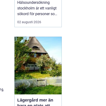
din hälsa
Hälsoundersökning
stockholm är ett vanligt
sökord för personer som
vill få en tydlig bild av
02 augusti 2026
sitt hälsoläge, upptäcka
tidiga riskfaktorer och få
medicinsk vägledning.
Många har en aktiv
vardag, ett krävande
jobb och begränsat med
tid, men vill ändå h...
 På
Lägergård mer än
bara en plats att