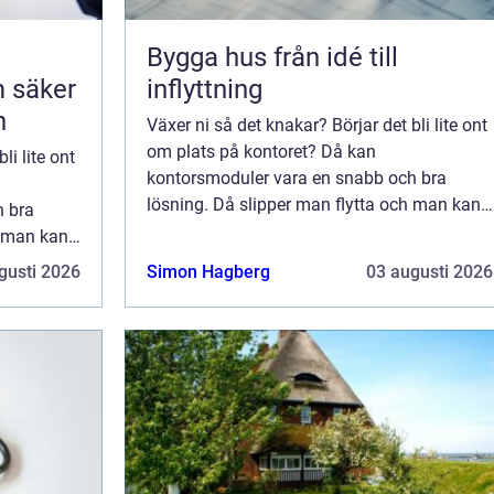
Bygga hus från idé till
 säker
inflyttning
n
Växer ni så det knakar? Börjar det bli lite ont
om plats på kontoret? Då kan
li lite ont
kontorsmoduler vara en snabb och bra
lösning. Då slipper man flytta och man kan
h bra
enkelt utöka kvadratmeterna efter behov.
h man kan
Kontorsm...
 behov.
gusti 2026
Simon Hagberg
03 augusti 2026