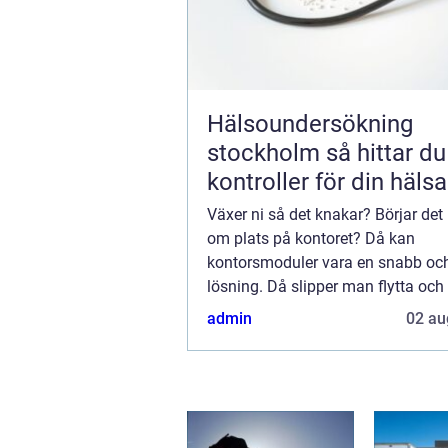
Hälsoundersökning
stockholm så hittar du rätt
kontroller för din hälsa
Växer ni så det knakar? Börjar det b
om plats på kontoret? Då kan
kontorsmoduler vara en snabb oc
lösning. Då slipper man flytta oc
enkelt utöka kvadratmeterna efter
admin
02 au
Kontorsm...