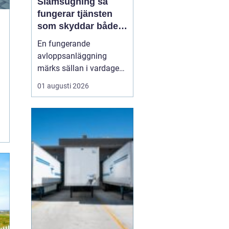
Slamsugning så
fungerar tjänsten
som skyddar både
hus och miljö
En fungerande
avloppsanläggning
märks sällan i vardagen.
Först när brunnar
01 augusti 2026
svämmar över, avlopp
börjar lukta eller vatten
inte rinner undan blir
problemen tydliga. En av
de viktigaste åtgärderna
för att undvika sådana
situationer är
slamsugning en t...