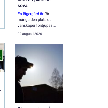
sova
En lägergård är
för
många den plats där
vänskaper fördjupas,
grupper formas och
02 augusti 2026
viktiga samtal får tid och
utrymme. Oavsett om
syftet är
konfirmationsläger,
föreningshelg, skolresa
eller konferens med
övernattning, ...