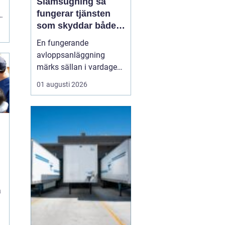
Slamsugning så
fungerar tjänsten
g
som skyddar både
hus och miljö
En fungerande
avloppsanläggning
märks sällan i vardagen.
Först när brunnar
01 augusti 2026
svämmar över, avlopp
börjar lukta eller vatten
inte rinner undan blir
problemen tydliga. En av
de viktigaste åtgärderna
för att undvika sådana
situationer är
slamsugning en t...
a