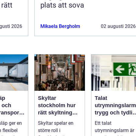
plats att sova
gusti 2026
Mikaela Bergholm
02 augusti 2026
äp
Skyltar
Talat
l och
stockholm hur
utrymningslarm
ransport
rätt skyltning
trygg och tydlig
etag och
stärker
vägledning vid
släp ger en
Skyltar spelar en
Ett talat
personer
varumärket i
kris
 flexibel
större roll i
utrymningslarm är
stadsmiljön