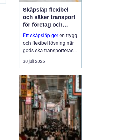
Skåpsläp flexibel
och säker transport
för företag och
privatpersoner
Ett skåpsläp ger
en trygg
och flexibel lösning när
gods ska transporteras
skyddat mot väder, insyn
30 juli 2026
och stöld. Tack vare de
täckta väggarna och den
låsbara konstruktionen
fungerar det som ett
rulland...