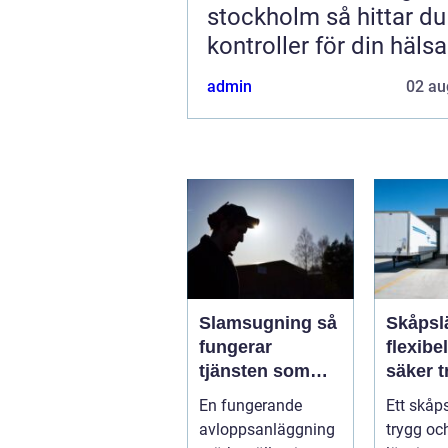
stockholm så hittar du rätt
kontroller för din hälsa
admin
02 au
Slamsugning så
Skåpsl
fungerar
flexibe
tjänsten som
säker t
skyddar både
för för
En fungerande
Ett skåp
hus och miljö
privat
avloppsanläggning
trygg och