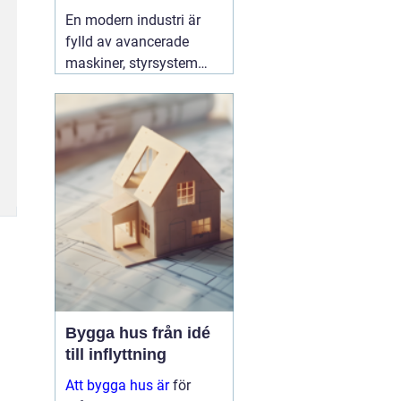
effektiv produktion
En modern industri är
fylld av avancerade
maskiner, styrsystem
och hög belastning på
elnätet. För att allt ska
fungera tryggt, effektivt
och utan oväntade stopp
behövs en specialist
som förstår både
elteknik och
produktionens krav. Här
03 augusti 2026
Bygga hus från idé
till inflyttning
Att bygga hus är
för