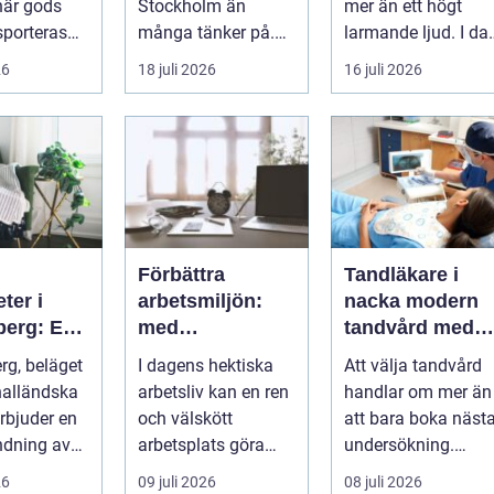
när gods
Stockholm än
mer än ett högt
sporteras
många tänker på.
larmande ljud. I da
mot väder,
De guidar, lockar,
spelar tydliga
26
18 juli 2026
16 juli 2026
.
inspirerar och
röstmeddelanden
skap...
en a...
Förbättra
Tandläkare i
ter i
arbetsmiljön:
nacka modern
berg: En
med
tandvård med
ll rätt
kontorsstädning
omtanke
rg, beläget
I dagens hektiska
Att välja tandvård
för dig
i Stockholm
halländska
arbetsliv kan en ren
handlar om mer än
erbjuder en
och välskött
att bara boka näst
ndning av
arbetsplats göra
undersökning.
..
underverk fö...
Många vill ha en
26
09 juli 2026
08 juli 2026