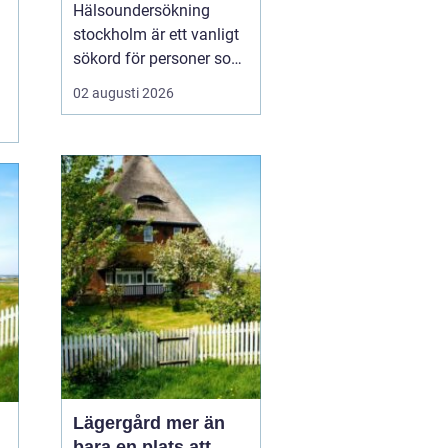
din hälsa
Hälsoundersökning
stockholm är ett vanligt
sökord för personer som
vill få en tydlig bild av
02 augusti 2026
sitt hälsoläge, upptäcka
tidiga riskfaktorer och få
medicinsk vägledning.
Många har en aktiv
vardag, ett krävande
jobb och begränsat med
tid, men vill ändå h...
Lägergård mer än
bara en plats att