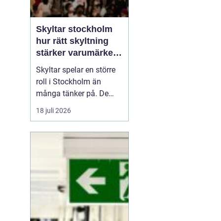
Skyltar stockholm
hur rätt skyltning
stärker varumärket i
stadsmiljön
Skyltar spelar en större
roll i Stockholm än
många tänker på. De
guidar, lockar, inspirerar
18 juli 2026
och skapar trygghet. I en
stad där konkurrensen
om uppmärksamheten
är hård måste varje skylt
arbeta smart. För företag
handlar det om att synas
på rätt sätt, ...