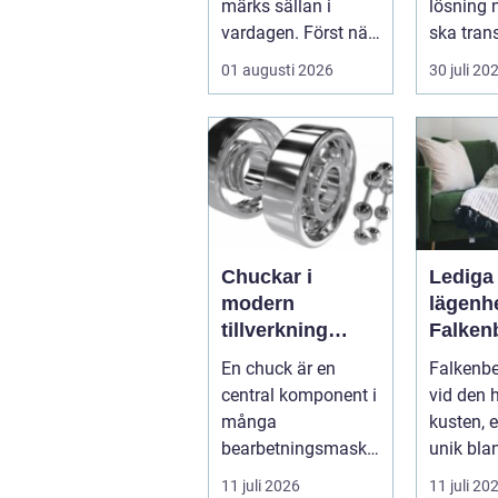
märks sällan i
lösning 
vardagen. Först när
ska tran
brunnar svämmar
skyddat 
01 augusti 2026
30 juli 20
över, avlopp börj...
insyn o..
Chuckar i
Lediga
modern
lägenhe
tillverkning
Falken
funktion,
guide ti
En chuck är en
Falkenbe
precision och
bostad 
central komponent i
vid den 
smarta val
många
kusten, 
bearbetningsmaski
unik bla
ner. Den håller fast
naturskö.
11 juli 2026
11 juli 20