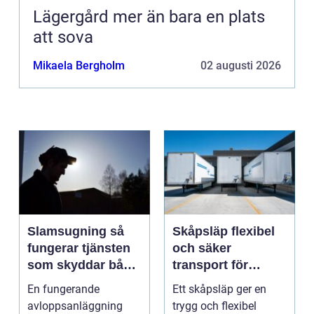
Lägergård mer än bara en plats
att sova
Mikaela Bergholm
02 augusti 2026
Slamsugning så
Skåpsläp flexibel
fungerar tjänsten
och säker
som skyddar både
transport för
hus och miljö
företag och
En fungerande
Ett skåpsläp ger en
privatpersoner
avloppsanläggning
trygg och flexibel