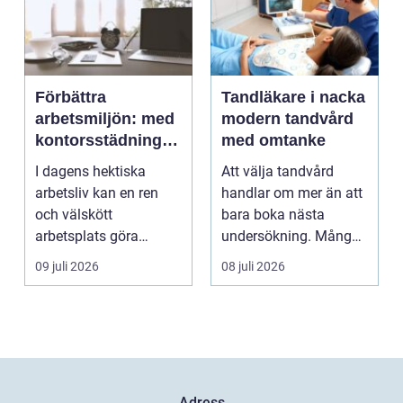
Förbättra
Tandläkare i nacka
arbetsmiljön: med
modern tandvård
kontorsstädning i
med omtanke
Stockholm
I dagens hektiska
Att välja tandvård
arbetsliv kan en ren
handlar om mer än att
och välskött
bara boka nästa
arbetsplats göra
undersökning. Många
underverk fö...
vill ha en tandläkare
09 juli 2026
08 juli 2026
s...
Adress