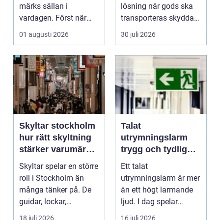
märks sällan i
lösning när gods ska
vardagen. Först när
transporteras skyddat
brunnar svämmar över,
mot väder, insyn o...
01 augusti 2026
30 juli 2026
avlopp börj...
Skyltar stockholm
Talat
hur rätt skyltning
utrymningslarm
stärker varumärket
trygg och tydlig
i stadsmiljön
vägledning vid kris
Skyltar spelar en större
Ett talat
roll i Stockholm än
utrymningslarm är mer
många tänker på. De
än ett högt larmande
guidar, lockar,
ljud. I dag spelar
inspirerar och skap...
tydliga
18 juli 2026
16 juli 2026