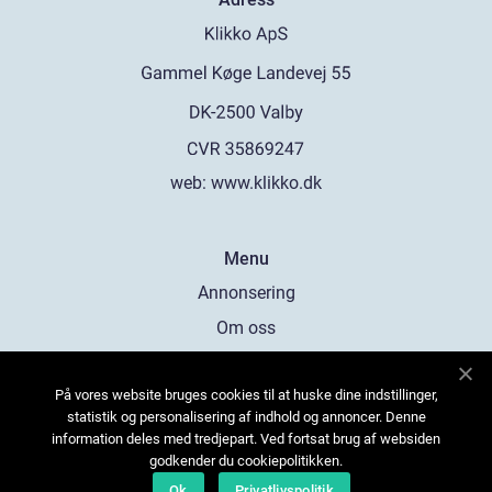
web:
www.klikko.dk
Menu
Annonsering
Om oss
Cookies
På vores website bruges cookies til at huske dine indstillinger,
Kontakta oss
statistik og personalisering af indhold og annoncer. Denne
Sitemap
information deles med tredjepart. Ved fortsat brug af websiden
godkender du cookiepolitikken.
Ok
Privatlivspolitik