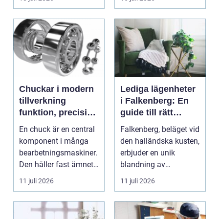
röstmeddelanden en
a...
Chuckar i modern
Lediga lägenheter
tillverkning
i Falkenberg: En
funktion, precision
guide till rätt
och smarta val
bostad för dig
En chuck är en central
Falkenberg, beläget vid
komponent i många
den halländska kusten,
bearbetningsmaskiner.
erbjuder en unik
Den håller fast ämnet
blandning av
eller verktyget...
naturskö...
11 juli 2026
11 juli 2026