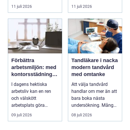
eller verktyget...
naturskö...
11 juli 2026
11 juli 2026
Förbättra
Tandläkare i nacka
arbetsmiljön: med
modern tandvård
kontorsstädning i
med omtanke
Stockholm
I dagens hektiska
Att välja tandvård
arbetsliv kan en ren
handlar om mer än att
och välskött
bara boka nästa
arbetsplats göra
undersökning. Många
underverk fö...
vill ha en tandläkare
09 juli 2026
08 juli 2026
s...