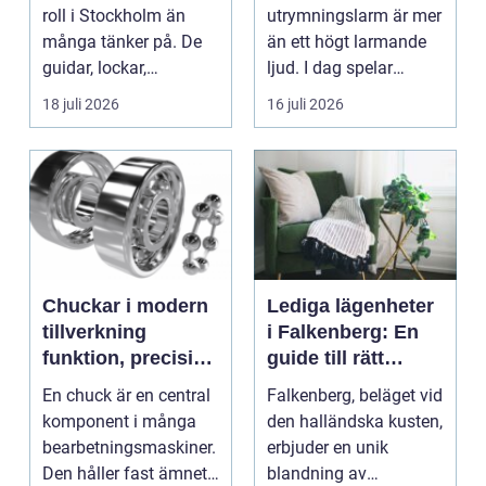
roll i Stockholm än
utrymningslarm är mer
många tänker på. De
än ett högt larmande
guidar, lockar,
ljud. I dag spelar
inspirerar och skap...
tydliga
18 juli 2026
16 juli 2026
röstmeddelanden en
a...
Chuckar i modern
Lediga lägenheter
tillverkning
i Falkenberg: En
funktion, precision
guide till rätt
och smarta val
bostad för dig
En chuck är en central
Falkenberg, beläget vid
komponent i många
den halländska kusten,
bearbetningsmaskiner.
erbjuder en unik
Den håller fast ämnet
blandning av