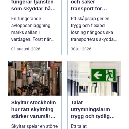
fungerar tjänsten
och säker
som skyddar både
transport för
hus och miljö
företag och
En fungerande
Ett skåpsläp ger en
privatpersoner
avloppsanläggning
trygg och flexibel
märks sällan i
lösning när gods ska
vardagen. Först när
transporteras skyddat
brunnar svämmar över,
mot väder, insyn o...
01 augusti 2026
30 juli 2026
avlopp börj...
Skyltar stockholm
Talat
hur rätt skyltning
utrymningslarm
stärker varumärket
trygg och tydlig
i stadsmiljön
vägledning vid kris
Skyltar spelar en större
Ett talat