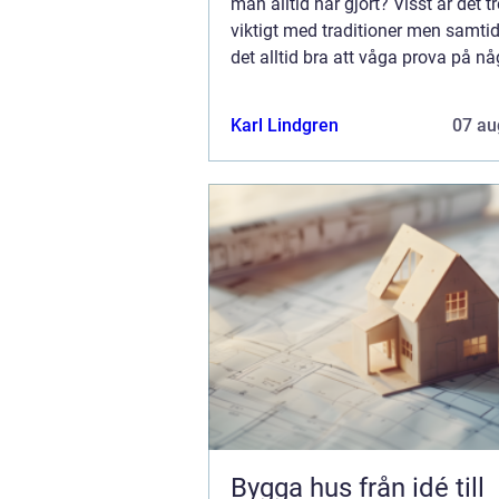
man alltid har gjort? Visst är det tr
viktigt med traditioner men samtid
det alltid bra att våga prova på nå
Nya upplevelser för alltid med sia
tankebanor och nya sätt att s...
Karl Lindgren
07 au
Bygga hus från idé till