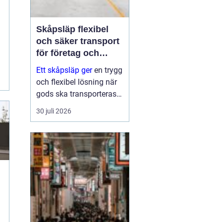
Skåpsläp flexibel
och säker transport
för företag och
privatpersoner
Ett skåpsläp ger
en trygg
och flexibel lösning när
gods ska transporteras
skyddat mot väder, insyn
30 juli 2026
och stöld. Tack vare de
täckta väggarna och den
låsbara konstruktionen
fungerar det som ett
rulland...
g