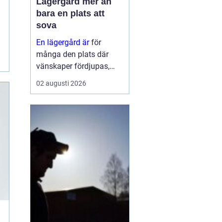
Lägergård mer än
bara en plats att
sova
En lägergård är
för
många den plats där
vänskaper fördjupas,
grupper formas och
02 augusti 2026
viktiga samtal får tid och
utrymme. Oavsett om
syftet är
konfirmationsläger,
föreningshelg, skolresa
eller konferens med
övernattning, ...