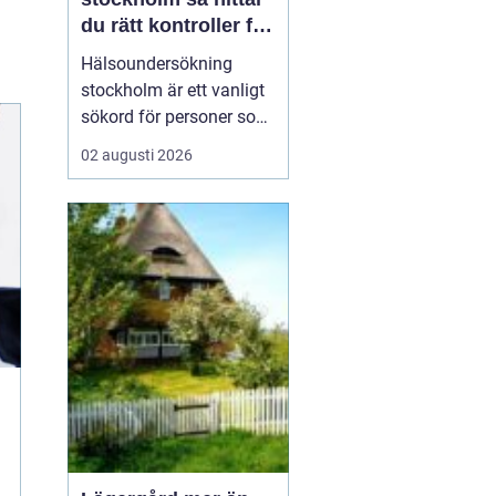
du rätt kontroller för
din hälsa
Hälsoundersökning
stockholm är ett vanligt
sökord för personer som
vill få en tydlig bild av
02 augusti 2026
sitt hälsoläge, upptäcka
tidiga riskfaktorer och få
medicinsk vägledning.
Många har en aktiv
vardag, ett krävande
jobb och begränsat med
tid, men vill ändå h...