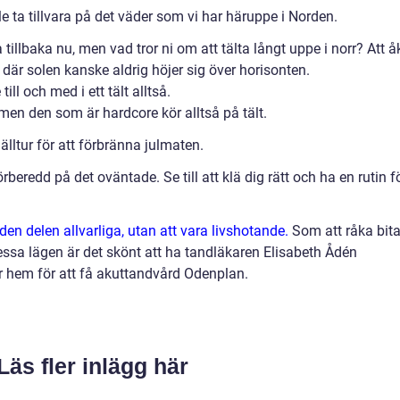
 ta tillvara på det väder som vi har häruppe i Norden.
illbaka nu, men vad tror ni om att tälta långt uppe i norr? Att å
ats där solen kanske aldrig höjer sig över horisonten.
till och med i ett tält alltså.
 men den som är hardcore kör alltså på tält.
jälltur för att förbränna julmaten.
beredd på det oväntade. Se till att klä dig rätt och ha en rutin f
den delen allvarliga, utan att vara livshotande.
Som att råka bit
I dessa lägen är det skönt att ha tandläkaren Elisabeth Ådén
r hem för att få akuttandvård Odenplan.
Läs fler inlägg här