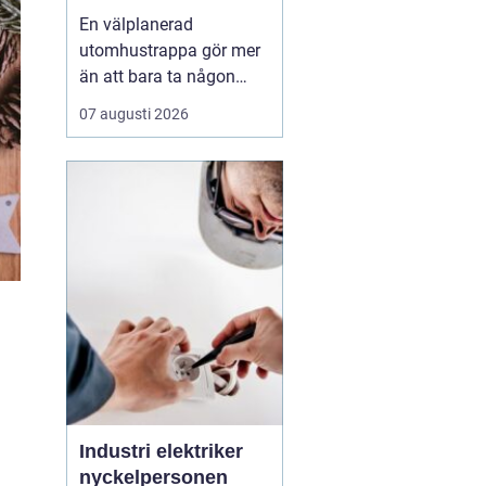
En välplanerad
utomhustrappa gör mer
än att bara ta någon
från punkt A till B. Den
07 augusti 2026
binder ihop
nivåskillnader, ramar in
entrén och påverkar hur
huset upplevs varje dag.
Samtidigt måste den
tåla regn, snö, frost och
stora
temperaturskiftningar år
efte...
Industri elektriker
nyckelpersonen