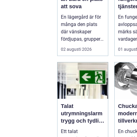
att sova
tjänst
skydda
En lägergård är för
En fung
hus oc
många den plats
avlopps
där vänskaper
märks sä
fördjupas, grupper
vardagen
formas och viktiga
brunnar
02 augusti 2026
01 august
samtal får t...
över, avl
Talat
Chucka
utrymningslarm
moder
trygg och tydlig
tillver
vägledning vid
funktio
Ett talat
En chuck
kris
precis