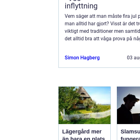
inflyttning
Vem säger att man måste fira jul 
man alltid har gjort? Visst är det tr
viktigt med traditioner men samtid
det alltid bra att våga prova på nå
Nya upplevelser för alltid med sia
tankebanor och nya sätt att s...
Simon Hagberg
03 au
Lägergård mer
Slamsug
än bara en plats
funger