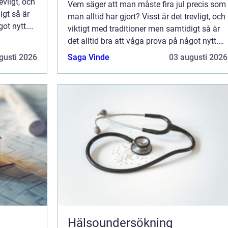
evligt, och
Vem säger att man måste fira jul precis som
igt så är
man alltid har gjort? Visst är det trevligt, och
got nytt.
viktigt med traditioner men samtidigt så är
 nya
det alltid bra att våga prova på något nytt.
Nya upplevelser för alltid med sia nya
gusti 2026
Saga Vinde
03 augusti 2026
tankebanor och nya sätt att s...
Hälsoundersökning