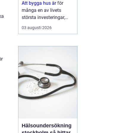
Att bygga hus är
för
många en av livets
ka
största investeringar,
både känslomässigt och
03 augusti 2026
ekonomiskt. Drömmen
om ett eget hem växer
ofta fram under lång tid,
men vägen från första
ör
skiss till inflyttn...
a
Hälsoundersökning
stockholm så hittar