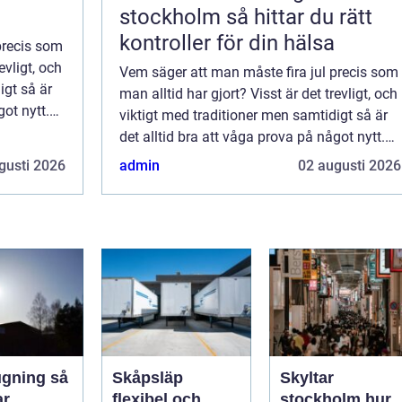
stockholm så hittar du rätt
kontroller för din hälsa
precis som
evligt, och
Vem säger att man måste fira jul precis som
igt så är
man alltid har gjort? Visst är det trevligt, och
got nytt.
viktigt med traditioner men samtidigt så är
 nya
det alltid bra att våga prova på något nytt.
Nya upplevelser för alltid med sia nya
gusti 2026
admin
02 augusti 2026
tankebanor och nya sätt att s...
ning så
Skåpsläp
Skyltar
ar
flexibel och
stockholm hur