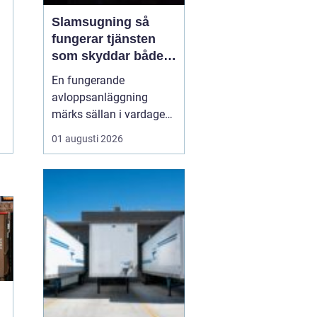
Slamsugning så
fungerar tjänsten
som skyddar både
hus och miljö
En fungerande
avloppsanläggning
märks sällan i vardagen.
Först när brunnar
01 augusti 2026
svämmar över, avlopp
börjar lukta eller vatten
inte rinner undan blir
problemen tydliga. En av
de viktigaste åtgärderna
för att undvika sådana
situationer är
slamsugning en t...