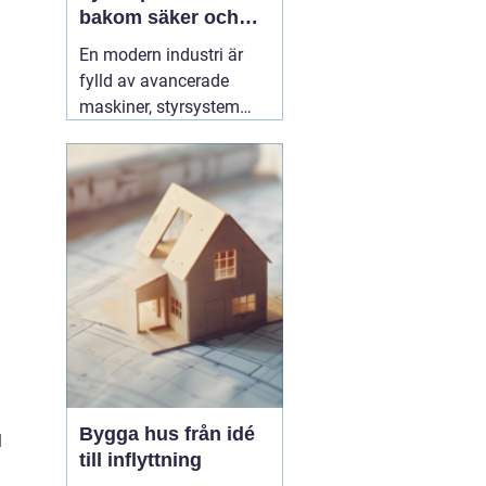
bakom säker och
effektiv produktion
En modern industri är
fylld av avancerade
maskiner, styrsystem
och hög belastning på
elnätet. För att allt ska
fungera tryggt, effektivt
och utan oväntade stopp
behövs en specialist
som förstår både
elteknik och
produktionens krav. Här
03 augusti 2026
Bygga hus från idé
l
till inflyttning