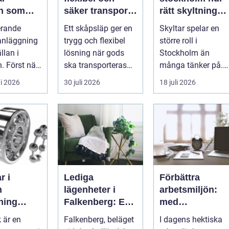
en som
säker transport
rätt skyltning
r både
för företag och
stärker
erande
Ett skåpsläp ger en
Skyltar spelar en
h miljö
privatpersoner
varumärket i
anläggning
trygg och flexibel
större roll i
stadsmiljön
llan i
lösning när gods
Stockholm än
. Först när
ska transporteras
många tänker på.
 svämmar
skyddat mot väder,
De guidar, lockar,
i 2026
30 juli 2026
18 juli 2026
opp börj...
insyn o...
inspirerar och
skap...
r i
Lediga
Förbättra
n
lägenheter i
arbetsmiljön:
kning
Falkenberg: En
med
n,
guide till rätt
kontorsstädnin
 är en
Falkenberg, beläget
I dagens hektiska
ion och
bostad för dig
i Stockholm