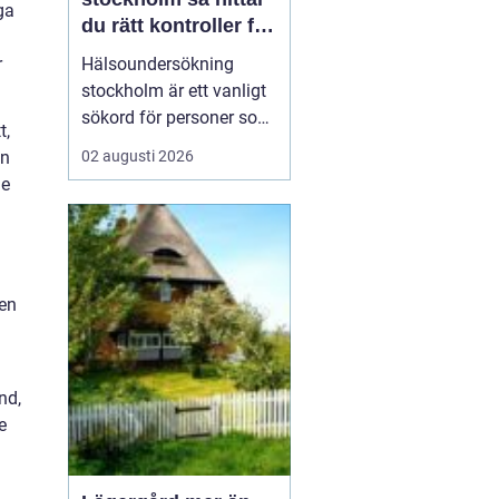
ga
du rätt kontroller för
din hälsa
r
Hälsoundersökning
stockholm är ett vanligt
sökord för personer som
t,
vill få en tydlig bild av
en
02 augusti 2026
sitt hälsoläge, upptäcka
ne
tidiga riskfaktorer och få
medicinsk vägledning.
Många har en aktiv
vardag, ett krävande
sen
jobb och begränsat med
tid, men vill ändå h...
nd,
e