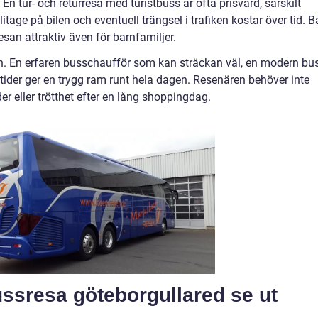
n tur- och returresa med turistbuss är ofta prisvärd, särskilt
itage på bilen och eventuell trängsel i trafiken kostar över tid. B
sresan attraktiv även för barnfamiljer.
n. En erfaren busschaufför som kan sträckan väl, en modern bu
tider ger en trygg ram runt hela dagen. Resenären behöver inte
er eller trötthet efter en lång shoppingdag.
ussresa göteborgullared se ut