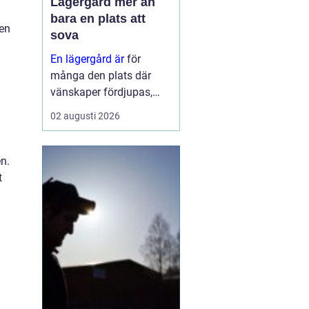
Lägergård mer än
bara en plats att
ren
sova
En lägergård är
för
många den plats där
vänskaper fördjupas,
grupper formas och
02 augusti 2026
viktiga samtal får tid och
utrymme. Oavsett om
syftet är
en.
konfirmationsläger,
t
föreningshelg, skolresa
eller konferens med
övernattning, ...