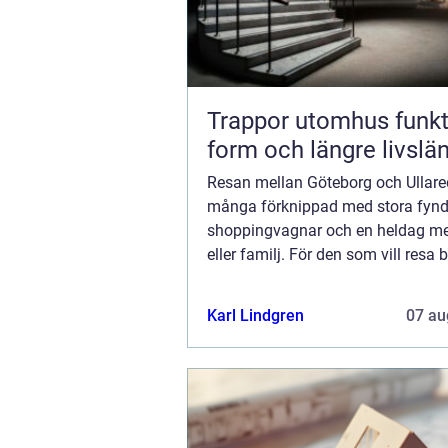
Trappor utomhus funktion,
form och längre livslä
Resan mellan Göteborg och Ullared
många förknippad med stora fynd,
shoppingvagnar och en heldag m
eller familj. För den som vill resa
och slippa bilköer, parkering och k
har bussresor blivit ett självklart va
Karl Lindgren
07 au