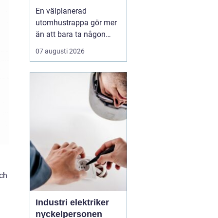
En välplanerad
utomhustrappa gör mer
än att bara ta någon
från punkt A till B. Den
07 augusti 2026
binder ihop
nivåskillnader, ramar in
entrén och påverkar hur
huset upplevs varje dag.
Samtidigt måste den
tåla regn, snö, frost och
stora
temperaturskiftningar år
efte...
och
Industri elektriker
nyckelpersonen