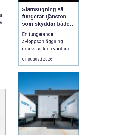
Slamsugning så
är
fungerar tjänsten
a
som skyddar både
hus och miljö
En fungerande
avloppsanläggning
märks sällan i vardagen.
Först när brunnar
01 augusti 2026
svämmar över, avlopp
börjar lukta eller vatten
inte rinner undan blir
problemen tydliga. En av
de viktigaste åtgärderna
för att undvika sådana
situationer är
slamsugning en t...