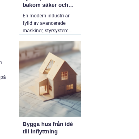
bakom säker och
effektiv produktion
En modern industri är
fylld av avancerade
maskiner, styrsystem
och hög belastning på
elnätet. För att allt ska
fungera tryggt, effektivt
och utan oväntade stopp
h
behövs en specialist
som förstår både
 på
elteknik och
produktionens krav. Här
03 augusti 2026
Bygga hus från idé
till inflyttning