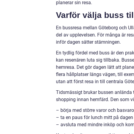
planerar sin resa.
Varför välja buss ti
En bussresa mellan Göteborg och Ullar
del av upplevelsen. För många är resa
inför dagen sätter stämningen.
En tydlig fördel med buss är den prakti
kan resenären luta sig tillbaka. Buss
hemresa. Det gör dagen lätt att plan
flera hållplatser längs vägen, till e
utan att först resa in till centrala Göt
Tidsmässigt brukar bussen anlända til
shopping innan hemfärd. Den som vill
– börja med större varor och basvaro
– ta en paus för lunch mitt på dagen
– avsluta med mindre inköp och kom