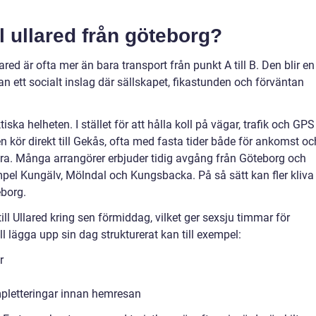
ll ullared från göteborg?
ed är ofta mer än bara transport från punkt A till B. Den blir en
n ett socialt inslag där sällskapet, fikastunden och förväntan
ska helheten. I stället för att hålla koll på vägar, trafik och GPS
en kör direkt till Gekås, ofta med fasta tider både för ankomst oc
era. Många arrangörer erbjuder tidig avgång från Göteborg och
xempel Kungälv, Mölndal och Kungsbacka. På så sätt kan fler kliva
eborg.
l Ullared kring sen förmiddag, vilket ger sexsju timmar för
 lägga upp sin dag strukturerat kan till exempel:
r
pletteringar innan hemresan