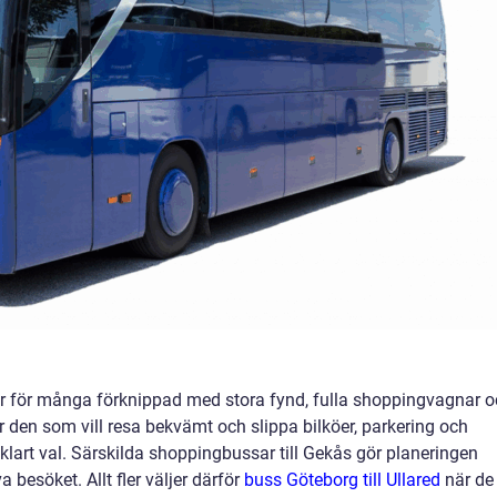
r för många förknippad med stora fynd, fulla shoppingvagnar 
r den som vill resa bekvämt och slippa bilköer, parkering och
lvklart val. Särskilda shoppingbussar till Gekås gör planeringen
a besöket. Allt fler väljer därför
buss Göteborg till Ullared
när de