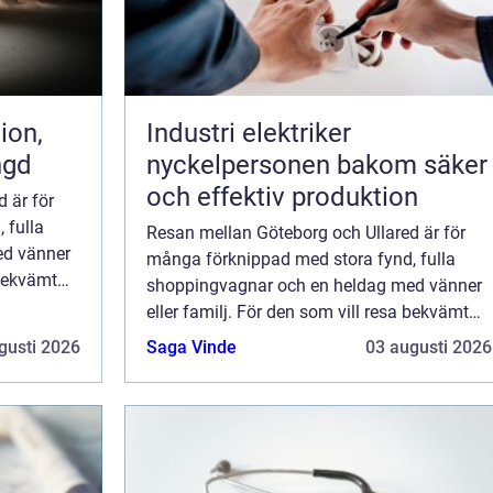
Industri elektriker
ngd
nyckelpersonen bakom säker
och effektiv produktion
 är för
 fulla
Resan mellan Göteborg och Ullared är för
ed vänner
många förknippad med stora fynd, fulla
 bekvämt
shoppingvagnar och en heldag med vänner
örstress
eller familj. För den som vill resa bekvämt
l. S...
och slippa bilköer, parkering och körstress
gusti 2026
Saga Vinde
03 augusti 2026
har bussresor blivit ett självklart val. S...