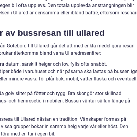
 egen bil ofta upplevs. Den totala upplevda ansträngningen blir
lsen i Ullared är densamma eller ibland bättre, eftersom resenä
er av bussresan till ullared
ån Göteborg till Ullared går det att med enkla medel göra resan
brukar återkomma bland vana Ullaredresenärer:
ra datum, särskilt helger och lov, fylls ofta snabbt.
hjälper både i varuhuset och när påsarna ska lastas på bussen ig
ler mindre väska för plånbok, mobil, vattenflaska och eventuell
golv sliter på fötter och rygg. Bra skor gör stor skillnad.
ångs- och hemresetid i mobilen. Bussen väntar sällan länge på
esa till Ullared nästan en tradition. Vänskaper formas på
h vissa grupper bokar in samma helg varje vår eller höst. Den
föra med en tur i egen bil.