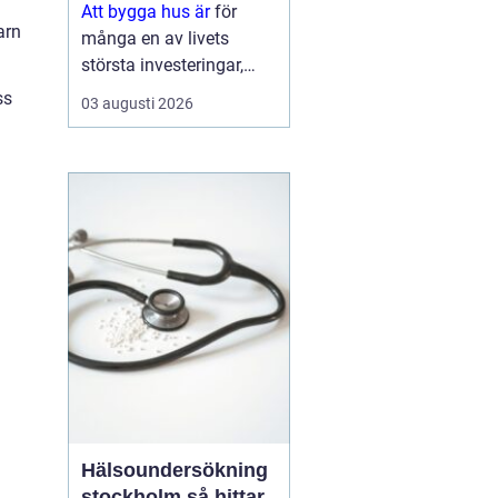
Att bygga hus är
för
arn
många en av livets
största investeringar,
både känslomässigt och
ss
03 augusti 2026
ekonomiskt. Drömmen
om ett eget hem växer
ofta fram under lång tid,
men vägen från första
skiss till inflyttn...
Hälsoundersökning
stockholm så hittar