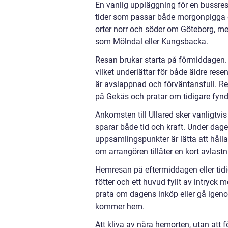
En vanlig uppläggning för en bussresa
tider som passar både morgonpigga o
orter norr och söder om Göteborg, med
som Mölndal eller Kungsbacka.
Resan brukar starta på förmiddagen. 
vilket underlättar för både äldre re
är avslappnad och förväntansfull. Re
på Gekås och pratar om tidigare fynd
Ankomsten till Ullared sker vanligtvi
sparar både tid och kraft. Under dag
uppsamlingspunkter är lätta att håll
om arrangören tillåter en kort avlas
Hemresan på eftermiddagen eller tidig 
fötter och ett huvud fyllt av intryck
prata om dagens inköp eller gå igen
kommer hem.
Att kliva av nära hemorten, utan att f