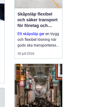
Skåpsläp flexibel
och säker transport
för företag och
privatpersoner
Ett skåpsläp ger
en trygg
och flexibel lösning när
gods ska transporteras
skyddat mot väder, insyn
30 juli 2026
och stöld. Tack vare de
täckta väggarna och den
låsbara konstruktionen
fungerar det som ett
rulland...