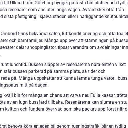
 till Ullared från Göteborg bygger på fasta hållplatser och tydli
ch resenärer som ansluter längs vägen. Avfärd sker ofta från
 sista påstigning i själva staden eller i närliggande knutpunkte
Ombord finns bekväma säten, luftkonditionering och ofta toalet
senärer och barnfamiljer. Många upplever att stämningen på buss
senärer delar shoppinglistor, tipsar varandra om avdelningar in
.
s runt lunchtid. Bussen släpper av resenärerna nära entrén vilket
en står bussen parkerad på samma plats, så tider och
a reda på. Många uppskattar att kunna lämna tunga varor i bus
tningspaus mitt på dagen.
kväll blir för många en chans att varva ner. Fulla kassar, trötta
 möts av en lugn bussfärd tillbaka. Resenärerna kan slumra en stu
om kvitton och fundera över vad som ska packas upp först när d
örst behöva köra en egen bil genom rusningstrafik, blir en tydlig