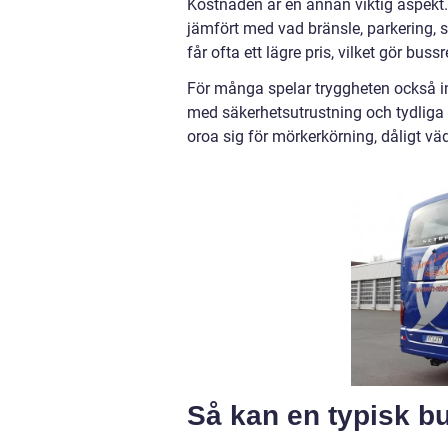
Kostnaden är en annan viktig aspekt. E
jämfört med vad bränsle, parkering, sl
får ofta ett lägre pris, vilket gör bus
För många spelar tryggheten också i
med säkerhetsutrustning och tydliga 
oroa sig för mörkerkörning, dåligt väd
Så kan en typisk b