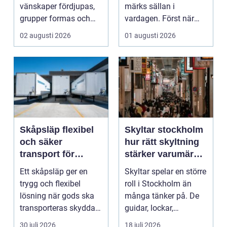
vänskaper fördjupas,
märks sällan i
grupper formas och
vardagen. Först när
viktiga samtal får t...
brunnar svämmar över,
02 augusti 2026
01 augusti 2026
avlopp börj...
Skåpsläp flexibel
Skyltar stockholm
och säker
hur rätt skyltning
transport för
stärker varumärket
företag och
i stadsmiljön
Ett skåpsläp ger en
Skyltar spelar en större
privatpersoner
trygg och flexibel
roll i Stockholm än
lösning när gods ska
många tänker på. De
transporteras skyddat
guidar, lockar,
mot väder, insyn o...
inspirerar och skap...
30 juli 2026
18 juli 2026