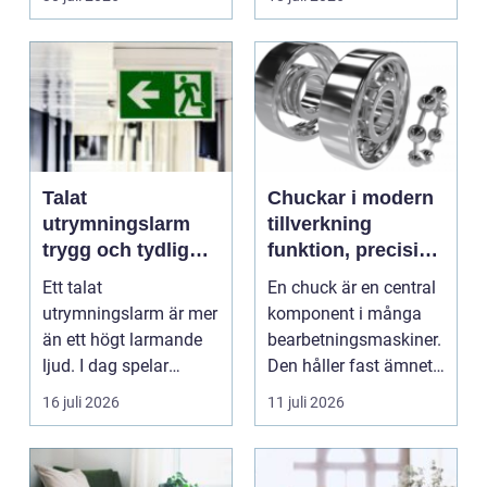
Talat
Chuckar i modern
utrymningslarm
tillverkning
trygg och tydlig
funktion, precision
vägledning vid kris
och smarta val
Ett talat
En chuck är en central
utrymningslarm är mer
komponent i många
än ett högt larmande
bearbetningsmaskiner.
ljud. I dag spelar
Den håller fast ämnet
tydliga
eller verktyget...
16 juli 2026
11 juli 2026
röstmeddelanden en
a...