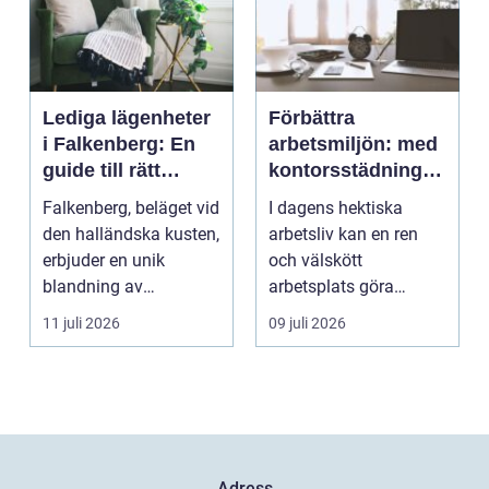
Lediga lägenheter
Förbättra
i Falkenberg: En
arbetsmiljön: med
guide till rätt
kontorsstädning i
bostad för dig
Stockholm
Falkenberg, beläget vid
I dagens hektiska
den halländska kusten,
arbetsliv kan en ren
erbjuder en unik
och välskött
blandning av
arbetsplats göra
naturskö...
underverk fö...
11 juli 2026
09 juli 2026
Adress