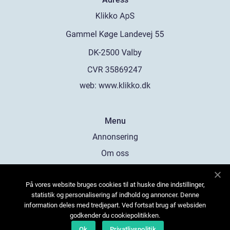
web:
www.klikko.dk
Menu
Annonsering
Om oss
Cookies
På vores website bruges cookies til at huske dine indstillinger,
Kontakta oss
statistik og personalisering af indhold og annoncer. Denne
Sitemap
information deles med tredjepart. Ved fortsat brug af websiden
godkender du cookiepolitikken.
Ok
Privatlivspolitik