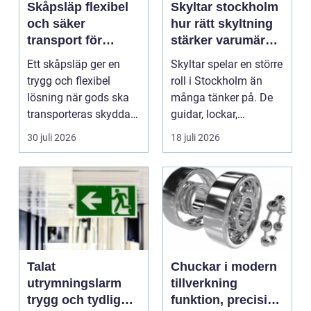
Skåpsläp flexibel
Skyltar stockholm
och säker
hur rätt skyltning
transport för
stärker varumärket
företag och
i stadsmiljön
Ett skåpsläp ger en
Skyltar spelar en större
privatpersoner
trygg och flexibel
roll i Stockholm än
lösning när gods ska
många tänker på. De
transporteras skyddat
guidar, lockar,
mot väder, insyn o...
inspirerar och skap...
30 juli 2026
18 juli 2026
Talat
Chuckar i modern
utrymningslarm
tillverkning
trygg och tydlig
funktion, precision