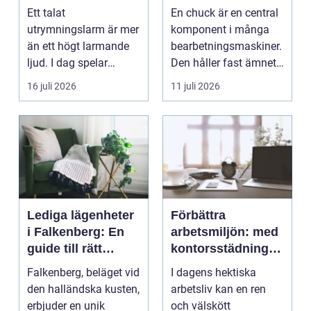
vägledning vid kris
och smarta val
Ett talat
En chuck är en central
utrymningslarm är mer
komponent i många
än ett högt larmande
bearbetningsmaskiner.
ljud. I dag spelar
Den håller fast ämnet
tydliga
eller verktyget...
16 juli 2026
11 juli 2026
röstmeddelanden en
a...
Lediga lägenheter
Förbättra
i Falkenberg: En
arbetsmiljön: med
guide till rätt
kontorsstädning i
bostad för dig
Stockholm
Falkenberg, beläget vid
I dagens hektiska
den halländska kusten,
arbetsliv kan en ren
erbjuder en unik
och välskött