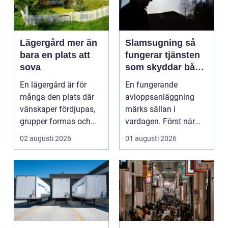
Lägergård mer än
Slamsugning så
bara en plats att
fungerar tjänsten
sova
som skyddar både
hus och miljö
En lägergård är för
En fungerande
många den plats där
avloppsanläggning
vänskaper fördjupas,
märks sällan i
grupper formas och
vardagen. Först när
viktiga samtal får t...
brunnar svämmar över,
02 augusti 2026
01 augusti 2026
avlopp börj...