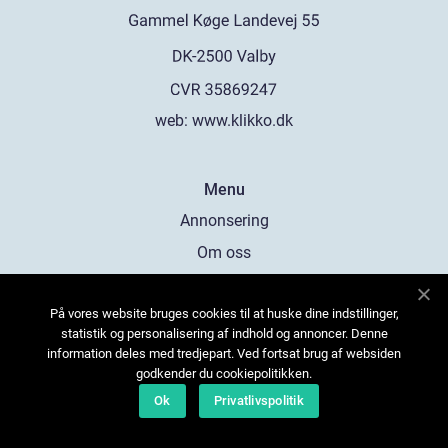
web:
www.klikko.dk
Menu
Annonsering
Om oss
Cookies
På vores website bruges cookies til at huske dine indstillinger,
Kontakta oss
statistik og personalisering af indhold og annoncer. Denne
Sitemap
information deles med tredjepart. Ved fortsat brug af websiden
godkender du cookiepolitikken.
Ok
Privatlivspolitik