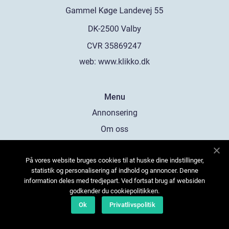
web:
www.klikko.dk
Menu
Annonsering
Om oss
Cookies
På vores website bruges cookies til at huske dine indstillinger,
Kontakta oss
statistik og personalisering af indhold og annoncer. Denne
Sitemap
information deles med tredjepart. Ved fortsat brug af websiden
godkender du cookiepolitikken.
Ok
Privatlivspolitik